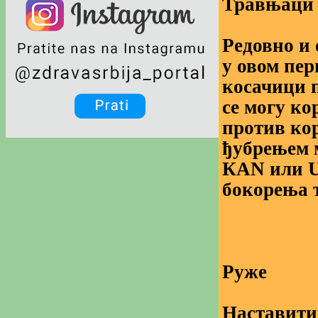
Травњаци
Редовно и 
у овом пер
косачици 
се могу ко
против кор
ђубрењем 
КАN или U
бокорења т
Руже
Наставити