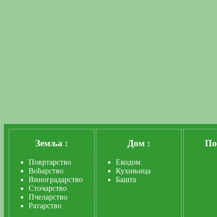
Земља :
Дом :
По
Повртарство
Екодом
Воћарство
Кухињица
Виноградарство
Башта
Сточарство
Пчеларство
Ратарство