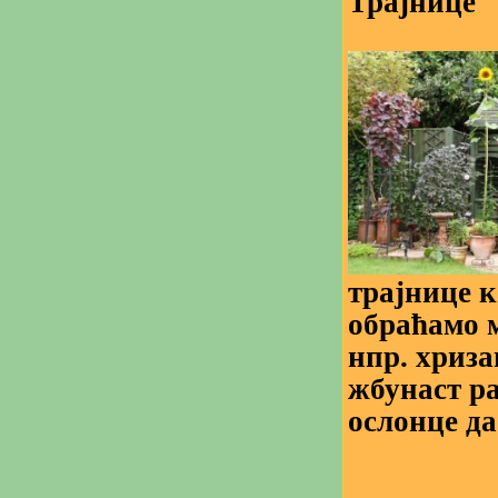
Трајнице
трајнице ко
обраћамо 
нпр. хриза
жбунаст ра
ослонце да