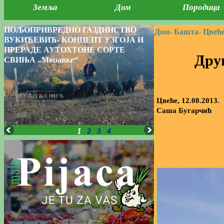
Земља
Дом
Породица
ПОЉОПРИВРЕДНО ГАЗДИНСТВО
Дом-
Башта-
Цвеће
ВУКИЋЕВИЋ- КОНЦЕПТ УЗГОЈА И
ПРЕРАДЕ АУТОХТОНЕ СОРТЕ
Дру
СВИЊА „Моравке“
Цвеће, 12.08.2013.
Саша Бугарчић
1
2
3
4