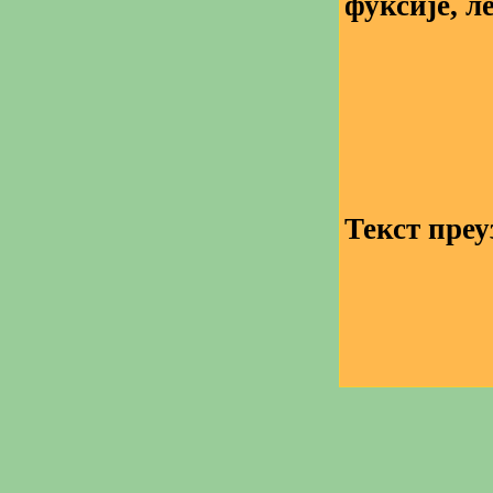
фуксије, л
Текст преу