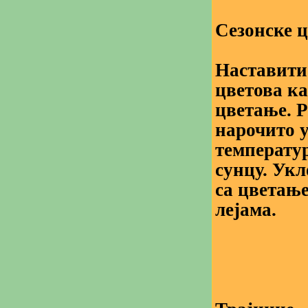
Сезонске 
Наставити
цветова к
цветање. Р
нарочито 
температур
сунцу. Ук
са цветањ
лејама.