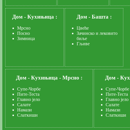
Дом
-
Кухињица :
Дом
-
Башта :
Мрсно
Цвеће
Посно
Зачинско и лековито
Зимница
биље
Гљиве
Дом
-
Кухињица
-
Мрсно :
Дом
-
Ку
Супе-Чорбе
Супе-Чорбе
Пите-Теста
Пите-Теста
Главно јело
Главно јело
Салате
Салате
Намази
Намази
Слаткиши
Слаткиши