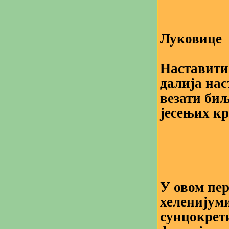
Луковице
Наставити
далија нас
везати биљ
јесењих кр
У овом пер
хеленијуми
сунцокрети