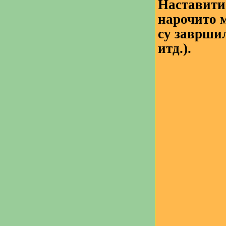
Наставити
нарочито 
су заврши
итд.).