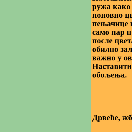
ружа како
поновно ц
пењачице к
само пар н
после цвет
обилно зал
важно у ов
Наставити
обољења.
Дрвеће, жб