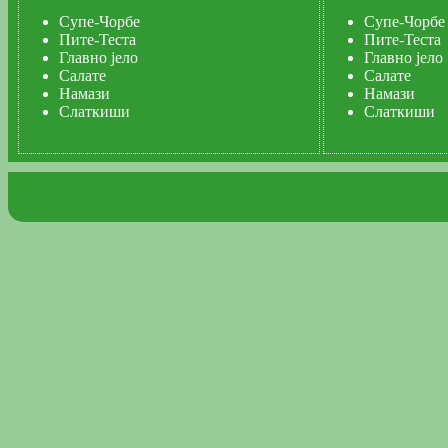
Супе-Чорбе
Супе-Чорбе
Пите-Теста
Пите-Теста
Главно јело
Главно јело
Салате
Салате
Намази
Намази
Слаткиши
Слаткиши