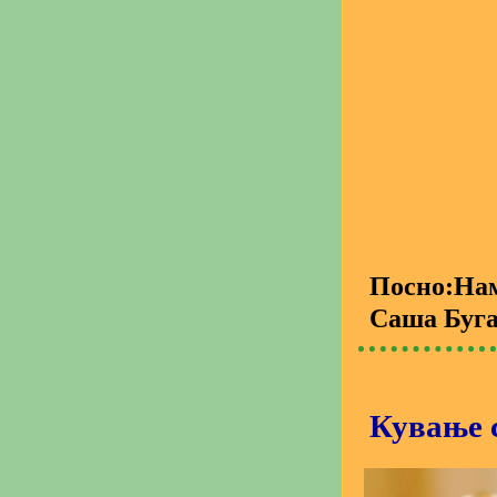
Посно:На
Саша Буг
Кување 