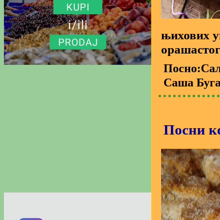
њихових ук
орашастог 
Посно:Сал
Саша Буг
Посни ко