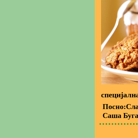
специјалн
Посно:Сл
Саша Буг