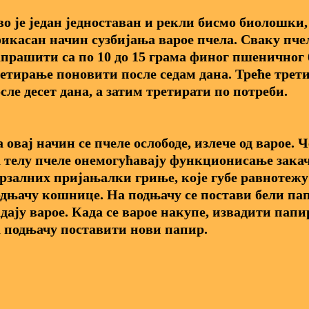
о је један једноставан и рекли бисмо биолошки,
икасан начин сузбијања варое пчела. Сваку пче
прашити са по 10 до 15 грама финог пшеничног
етирање поновити после седам дана. Треће тре
сле десет дана, а затим третирати по потреби.
 овај начин се пчеле ослободе, излече од варое.
 телу пчеле онемогућавају функционисање зака
рзалних пријањалки гриње, које губе равнотежу 
дњачу кошнице. На подњачу се постави бели пап
дају варое. Када се варое накупе, извадити папир
 подњачу поставити нови папир.