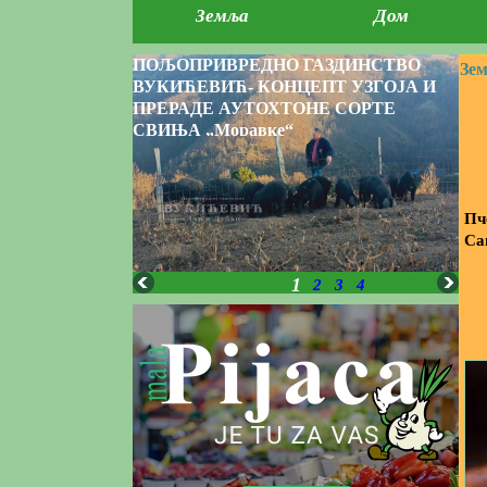
Земља
Дом
ПОЉОПРИВРЕДНО ГАЗДИНСТВО
Зе
ВУКИЋЕВИЋ- КОНЦЕПТ УЗГОЈА И
ПРЕРАДЕ АУТОХТОНЕ СОРТЕ
СВИЊА „Моравке“
Пч
Са
1
2
3
4