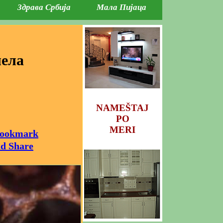
Здрава Србија
Мала Пијаца
чела
NAMEŠTAJ
PO
MERI