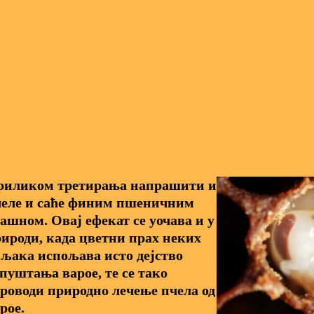
риликом третирања напрашити и
челе и саће финим пшеничним
ашном. Овај ефекат се уочава и у
ироди, када цветни прах неких
љака испољава исто дејство
пуштања варое, те се тако
роводи природно лечење пчела од
рое.