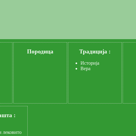
Породица
Традиција :
Историја
Вера
ашта :
и лековито