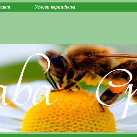
такт
Услови коришћења