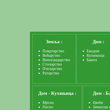
Земља :
Дом :
Повртарство
Екодом
Воћарство
Кухињица
Виноградарство
Башта
Сточарство
Пчеларство
Ратарство
Дом
-
Кухињица :
Дом
-
Б
Мрсно
Цвеће
Посно
Зачинско 