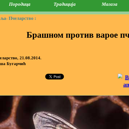
Породица
Традиција
Магаза
мља-
Пчеларство :
Брашном против варое п
еларство, 21.08.2014.
ша Бугарчић