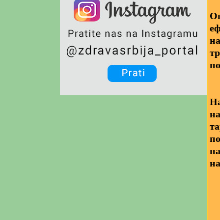
Ов
еф
на
тр
по
На
на
та
по
па
на