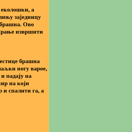
 еколошки, а
лињу заједницу
 брашна. Ово
тирање извршити
 Честице брашна
чаљки ногу варое,
и падају на
ир на који
 и спалити га, а