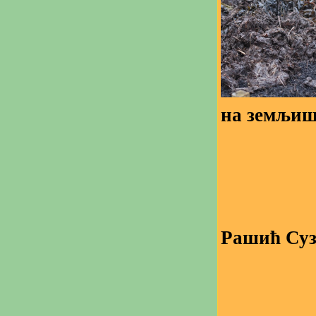
на земљишт
Рашић Суз