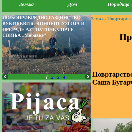
Земља
Дом
Породица
ПОЉОПРИВРЕДНО ГАЗДИНСТВО
Земља-
Повртарств
ВУКИЋЕВИЋ- КОНЦЕПТ УЗГОЈА И
ПРЕРАДЕ АУТОХТОНЕ СОРТЕ
Пр
СВИЊА „Моравке“
Повртарство,
1
2
3
4
Саша Бугар