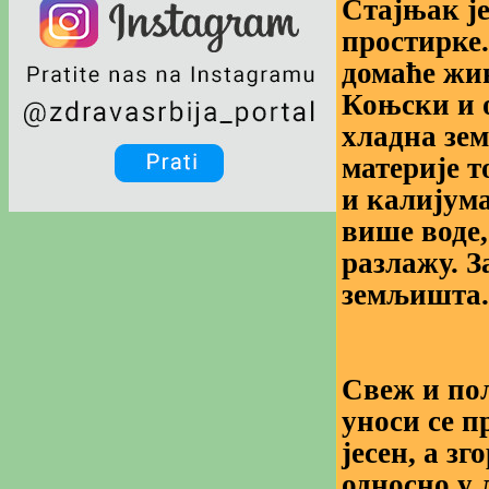
Стајњак ј
простирке.
домаће жив
Коњски и о
хладна зем
материје т
и калијум
више воде,
разлажу. З
земљишта.
Свеж и по
уноси се п
јесен, а зг
односно у 