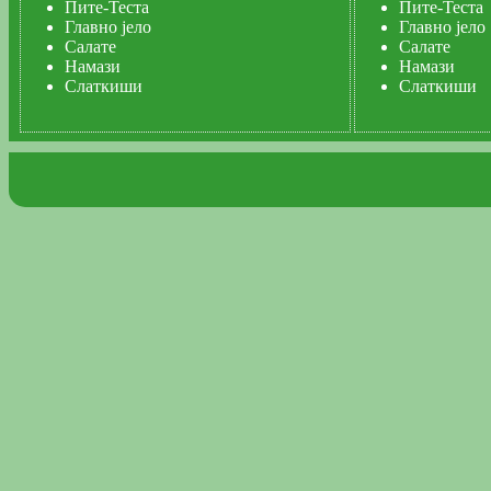
Пите-Теста
Пите-Теста
Главно јело
Главно јело
Салате
Салате
Намази
Намази
Слаткиши
Слаткиши