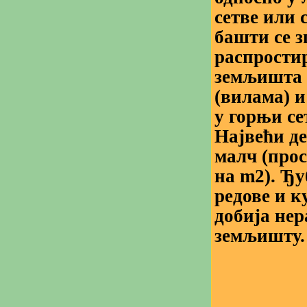
сетве или 
башти се з
распрости
земљишта 
(вилама) 
у горњи се
Највећи де
малч (про
на m2). Ђ
редове и к
добија не
земљишту.