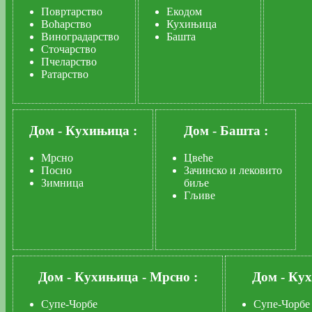
Повртарство
Екодом
Воћарство
Кухињица
Виноградарство
Башта
Сточарство
Пчеларство
Ратарство
Дом
-
Кухињица :
Дом
-
Башта :
Мрсно
Цвеће
Посно
Зачинско и лековито
Зимница
биље
Гљиве
Дом
-
Кухињица
-
Мрсно :
Дом
-
Ку
Супе-Чорбе
Супе-Чорбе