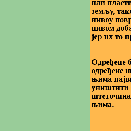
или пласт
земљу, так
нивоу пов
пивом доба
јер их то 
Одређене б
одређене ш
њима најв
уништити 
штеточина
њима.