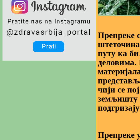
Препреке 
штеточина,
путу ка б
деловима. 
материјал
представља
чији се по
земљишту 
подгризају
Препреке у