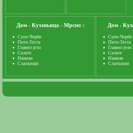
Дом
-
Кухињица
-
Мрсно :
Дом
-
Ку
Супе-Чорбе
Супе-Чорбе
Пите-Теста
Пите-Теста
Главно јело
Главно јело
Салате
Салате
Намази
Намази
Слаткиши
Слаткиши