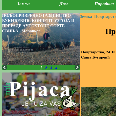
Земља
Дом
Породица
ПОЉОПРИВРЕДНО ГАЗДИНСТВО
Земља-
Повртарств
ВУКИЋЕВИЋ- КОНЦЕПТ УЗГОЈА И
ПРЕРАДЕ АУТОХТОНЕ СОРТЕ
Пр
СВИЊА „Моравке“
Повртарство, 24.10
Саша Бугарчић
1
2
3
4