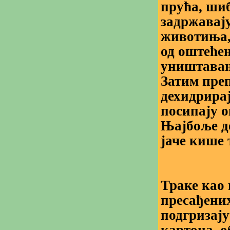
прућа, ши
задржавају
животиња,
од оштеће
уништавањ
Затим преп
дехидрирај
посипају о
Њајбоље де
јаче кише 
Траке као 
пресађени
подгризају
картона, о