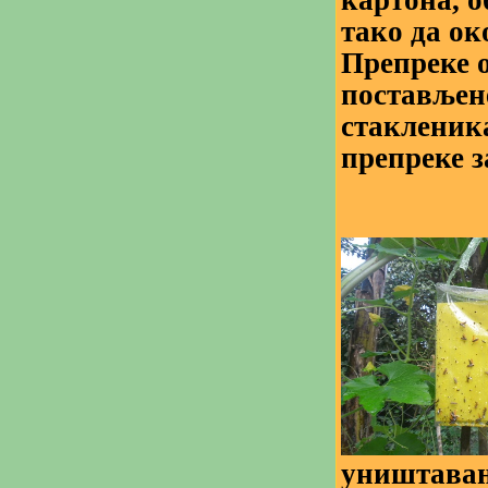
тако да ок
Препреке 
постављене
стакленика
препреке з
уништавањ