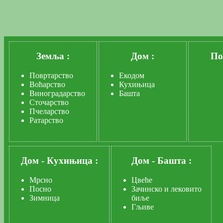
Земља :
Дом :
По
Повртарство
Екодом
Воћарство
Кухињица
Виноградарство
Башта
Сточарство
Пчеларство
Ратарство
Дом
-
Кухињица :
Дом
-
Башта :
Мрсно
Цвеће
Посно
Зачинско и лековито
Зимница
биље
Гљиве