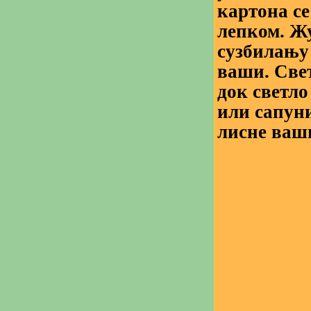
картона се
лепком. Жу
сузбилању
ваши. Свет
док светло
или сапун
лисне ваш