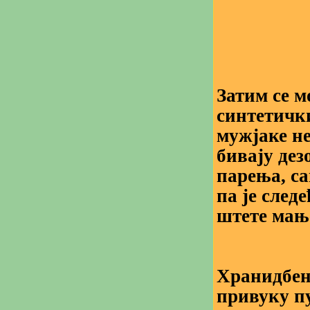
Затим се 
синтетичк
мужјаке не
бивају дез
парења, са
па је след
штете мањ
Хранидбен
привуку п