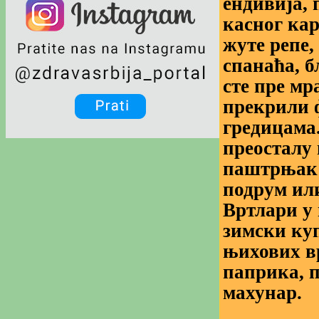
ендивија, 
касног кар
жуте репе,
спанаћа, б
сте пре мр
прекрили 
гредицама.
преосталу 
паштрњак 
подрум или
Вртлари у
зимски ку
њихових вр
паприка, 
махунар.