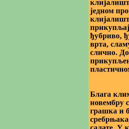
клијалиште
једном про
клијалишта
прикупљајт
ђубриво, ђ
врта, слам
слично. Д
прикупљени
пластично
Блага клим
новембру с
грашка и б
сребрњака,
салате. У 