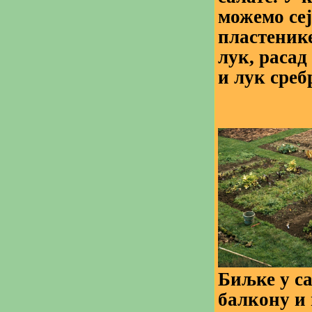
можемо сеј
пластеник
лук, расад
и лук среб
Биљке у са
балкону и 