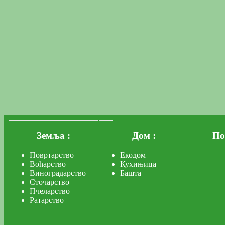
Земља :
Дом :
По
Повртарство
Екодом
Воћарство
Кухињица
Виноградарство
Башта
Сточарство
Пчеларство
Ратарство