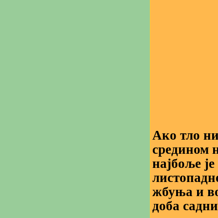
Ако тло ни
средином 
најбоље је
листопадно
жбуња и во
доба садни