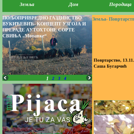
Земља
Дом
Породица
ПОЉОПРИВРЕДНО ГАЗДИНСТВО
Земља-
Повртарств
ВУКИЋЕВИЋ- КОНЦЕПТ УЗГОЈА И
ПРЕРАДЕ АУТОХТОНЕ СОРТЕ
СВИЊА „Моравке“
Повртарство, 13.11
Саша Бугарчић
1
2
3
4