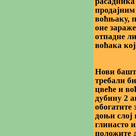
расадника
продајним
воћњаку, п
оне зараже
отпадне ли
воћака ко
Нови башто
требали би
цвеће и во
дубину 2 
обогатите 
доњи слој 
глинасто и
положите д