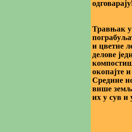
одговарају
Травњак у
пограбуља
и цветне л
делове јед
компостиш
окопајте и
Средине но
више земље
их у сув и