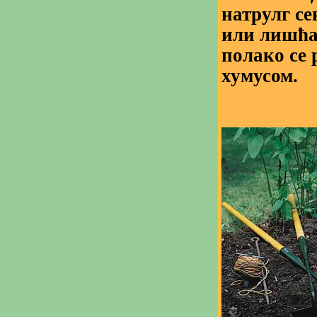
натрулг се
или лишћа,
полако се 
хумусом.