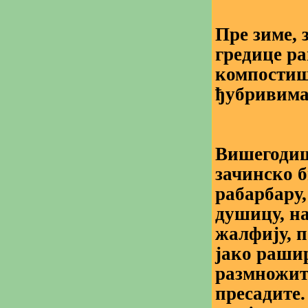
Пре зиме, 
гредице ра
компостиш
ђубривима 
Вишегодиш
зачинско б
рабарбару,
душицу, н
жалфију, п
јако рашир
размножит
пресадите.