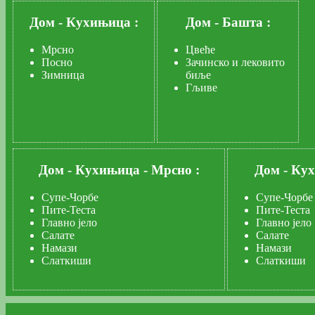
Дом
-
Кухињица :
Дом
-
Башта :
Мрсно
Цвеће
Посно
Зачинско и лековито
Зимница
биље
Гљиве
Дом
-
Кухињица
-
Мрсно :
Дом
-
Ку
Супе-Чорбе
Супе-Чорбе
Пите-Теста
Пите-Теста
Главно јело
Главно јело
Салате
Салате
Намази
Намази
Слаткиши
Слаткиши