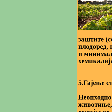
заштите (с
плодоред, 
и минимал
хемикалија
5.Гајење с
Неопходно 
животиње, 
хемијских