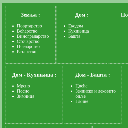
Земља :
Дом :
По
Повртарство
Екодом
Воћарство
Кухињица
Виноградарство
Башта
Сточарство
Пчеларство
Ратарство
Дом
-
Кухињица :
Дом
-
Башта :
Мрсно
Цвеће
Посно
Зачинско и лековито
Зимница
биље
Гљиве