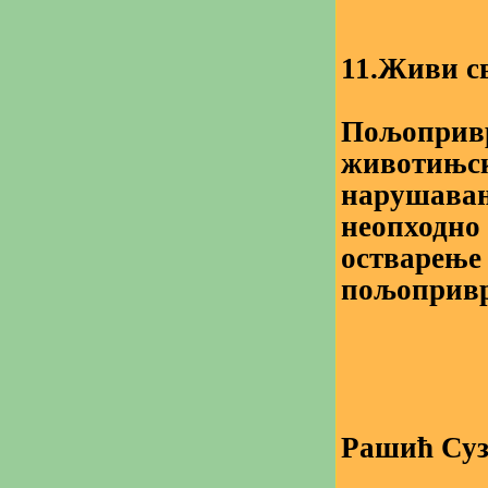
11.Живи св
Пољопривр
животињско
нарушавањ
неопходно 
остварење
пољопривр
Рашић Суз