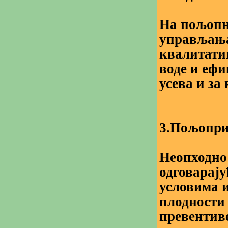
На пољопн
управљања
квалитати
воде и еф
усева и за
3.Пољопри
Неопходно 
одговарају
условима 
плодности
превентив