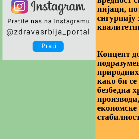
вредност 
пијаци, по
сигурнију 
квалитетн
Концепт д
подразуме
природних
како би се
безбедна 
производи,
економске
стабилност