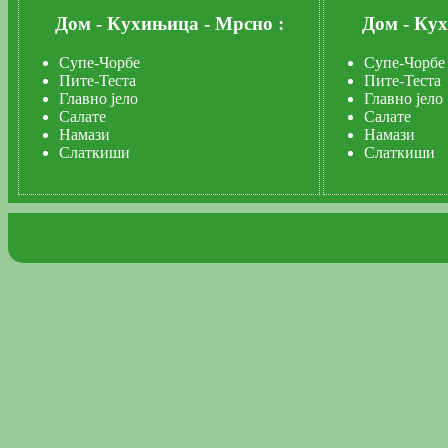
Дом
-
Кухињица
-
Мрсно :
Дом
-
Ку
Супе-Чорбе
Супе-Чорбе
Пите-Теста
Пите-Теста
Главно јело
Главно јело
Салате
Салате
Намази
Намази
Слаткиши
Слаткиши