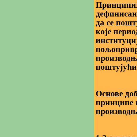
Принципим
дефинисани
да се пошт
које пери
институциј
пољопривр
производње
поштујући
Основе до
принципе и
производњ