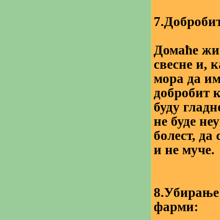
7.Добробит
Домаће жи
свесне и, 
мора да им
добробит к
буду гладн
не буде не
болест, да
и не муче.
8.Убирање
фарми: