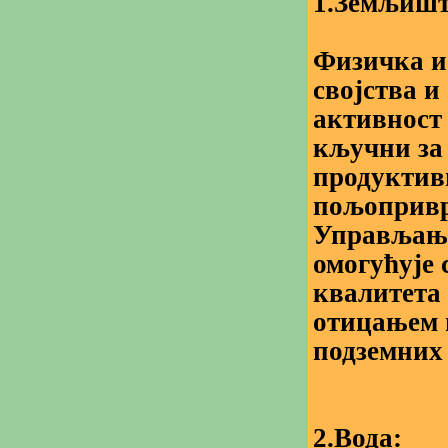
1.Земљишт
Физичка и
својства 
активност
кључни за
продуктив
пољопривр
Управљањ
омогућује
квалитета 
отицањем 
подземних 
2.Вода: