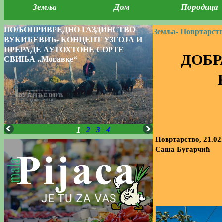
Земља
Дом
Породица
ПОЉОПРИВРЕДНО ГАЗДИНСТВО
Земља-
Повртарств
ВУКИЋЕВИЋ- КОНЦЕПТ УЗГОЈА И
ПРЕРАДЕ АУТОХТОНЕ СОРТЕ
ДОБР
СВИЊА „Моравке“
1
2
3
4
Повртарство, 21.02
Саша Бугарчић