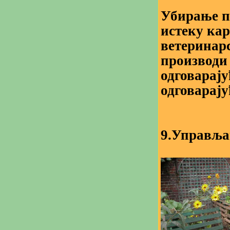
Убирање пр
истеку ка
ветеринар
производи 
одговарају
одговарај
9.Управља