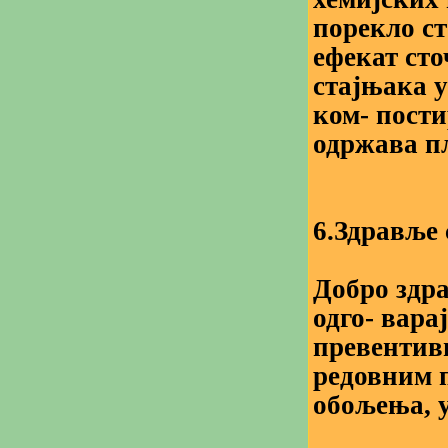
порекло ст
ефекат сто
стајњака 
ком- пости
одржава п
6.Здравље 
Добро здр
одго- вара
превентивн
редовним 
обољења, 