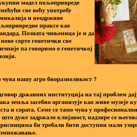
укупни модел пољопривреде
мећући све већу употребу
микалија и неодрживе
љопривредне праксе као
андард. Позната чињеница је и да
 нове сорте генетички све
ичније па говоримо о генетичкој
озији.
 чува нашу агро биоразноликост ?
говор државних институција на тај проблем дају
ака земља засебно организује као живе музеје 
ста и сората. Семе се тамо чува у професионалн
 што дуже задржало клијавост, надзире се његов
рисницима би требали бити доступни мали узор
азмножавање.