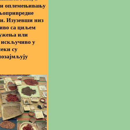
у и оплемењивању
ољопривредне
ти. Изузевши низ
иво са циљем
ружења или
и искључиво у
еки су
позајмљују