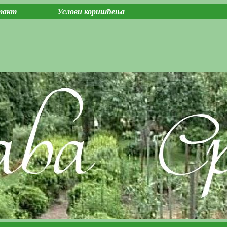
такт
Услови коришћења