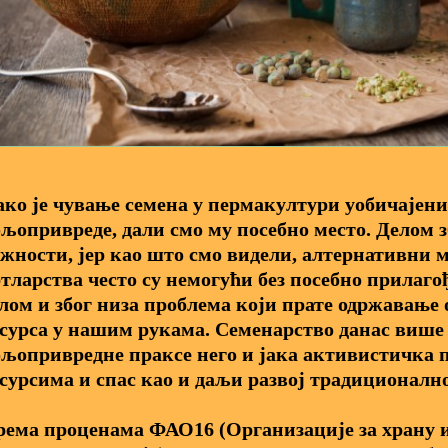
ко је чување семена у пермакултури уобичајени
љопривреде, дали смо му посебно место. Делом з
жности, јер као што смо видели, алтернативни 
тларства често су немогући без посебно прилагођ
лом и због низа проблема који прате одржавање 
сурса у нашим рукама. Семенарство данас више 
љопривредне праксе него и јака активистичка п
сурсима и спас као и даљи развој традиционално
ема проценама ФАО16 (Организације за храну 