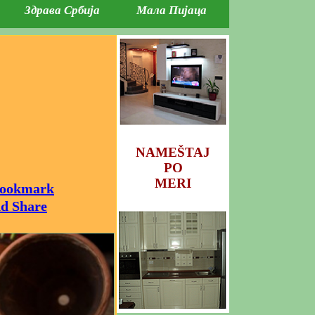
Здрава Србија
Мала Пијаца
NAMEŠTAJ
PO
MERI