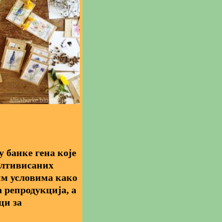
 банке гена које
култивисаних
им условима како
а репродукција, а
ци за