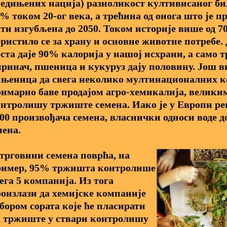
едињених нација) разноликост култивисаног би
% током 20-ог века, а трећина од онога што је п
ти изгубљена до 2050. Током историје више од 7
ристило се за храну и основне животне потребе. 
ста даје 90% калорија у нашој исхрани, а само т
ринач, пшеница и кукуруз дају половину. Још 
њеница да свега неколико мултинационалних ко
имарно баве продајом агро-хемикалија, велики
нтролишу тржиште семена. Иако је у Европи ре
00 произвођача семена, власнички односи воде д
ена.
трговини семена поврћа, на
ример, 95% тржишта контролише
ега 5 компанија. Из тога
оизлази да хемијске компаније
бором сората које ће пласирати
 тржиште у ствари контролишу