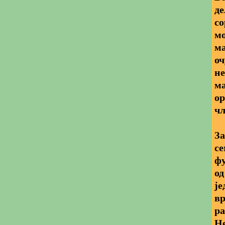
де
со
мо
ма
оч
не
ма
ор
чл
З
се
ф
од
је
вр
ра
Не