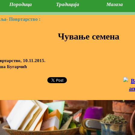
Породица
Традиција
Магаза
мља-
Повртарство :
Чување семена
вртарство, 10.11.2015.
ша Бугарчић