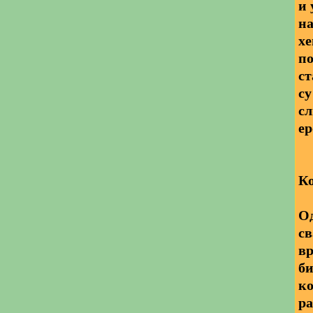
и 
на
хе
по
ст
су
сл
ер
Ко
Од
св
вр
би
ко
р