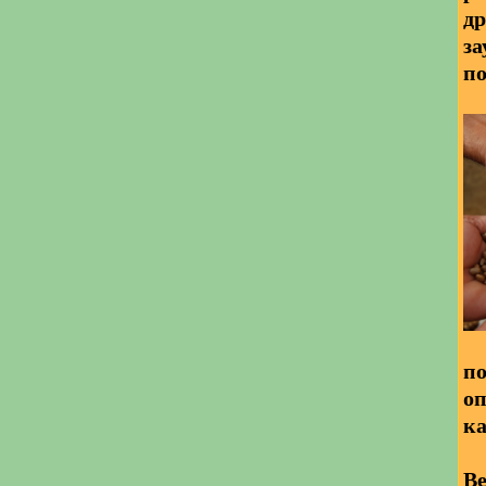
др
за
по
по
оп
ка
Ве