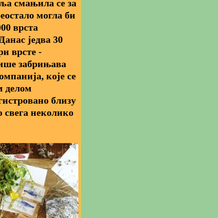
ља смањила се за
реостало могла би
000 врста
Данас једва 30
ри врсте -
више забрињава
мпанија, које се
м делом
гистровано близу
о свега неколико