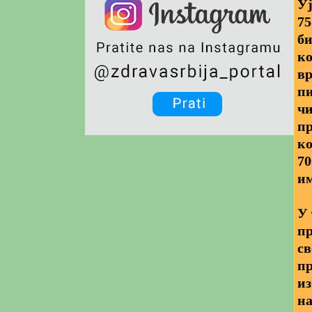
Уј
75
би
ко
вр
пи
чи
пр
ко
70
им
У 
п
св
пр
из
на