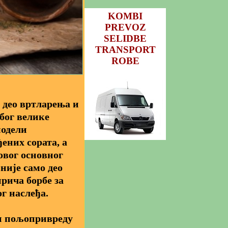
KOMBI
PREVOZ
SELIDBE
TRANSPORT
ROBE
 део вртларења и
бог велике
модели
ених сората, а
овог основног
није само део
рича борбе за
г наслеђа.
и пољопривреду