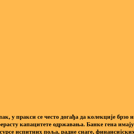
ак, у пракси се често догађа да колекције брзо 
ерасту капацитете одржавања. Банке гена имај
сурсе испитних поља, радне снаге, финансијски