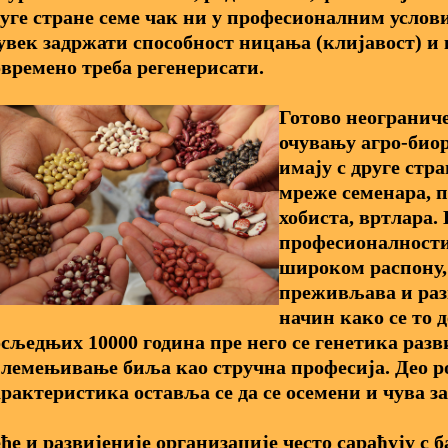
уге стране семе чак ни у професионалним услов
увек задржати способност ницања (клијавост) и 
времено треба регенерисати.
Готово неограниче
очувању агро-био
имају с друге стр
мреже семенара, 
хобиста, вртлара.
професионалности
широком распону,
преживљава и разв
начин како се то 
сљедњих 10000 година пре него се генетика разв
лемењивање биља као стручна професија. Део р
рактеристика оставља се да се осемени и чува за
ће и развијеније организације често сарађују с б