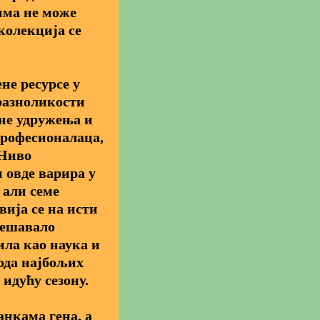
има не може
колекција се
не ресурсе у
разноликости
ане удружења и
професионалаца,
 Ниво
 овде варира у
 али семе
ија се на исти
дешавало
ила као наука и
ода најбољих
 идућу сезону.
анкама гена, а