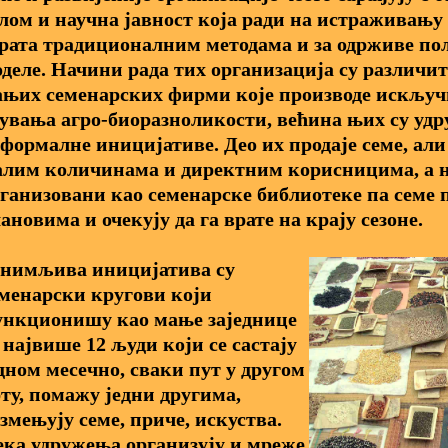
лом и научна јавност која ради на истраживањ
рата традиционалним методама и за одрживе п
деле. Начини рада тих организација су различи
њих семенарских фирми које производе искључ
увања агро-биоразноликости, већина њих су уд
формалне иницијативе. Део их продаје семе, ал
лим количинама и директним корисницима, а н
ганизовани као семенарске библиотеке па семе 
ановима и очекују да га врате на крају сезоне.
анимљива иницијатива су
менарски кругови који
ункционишу као мање заједнице
 највише 12 људи који се састају
дном месечно, сваки пут у другом
ту, помажу једни другима,
змењују семе, приче, искуства.
ка удружења организују и мреже