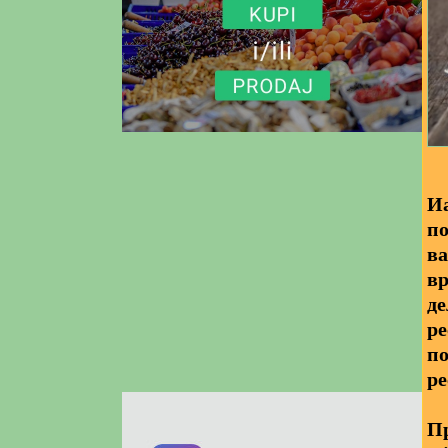
Иа
по
ва
вр
де
ре
по
ре
Пр