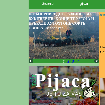
Земља
Дом
ПОЉОПРИВРЕДНО ГАЗДИНСТВО
Зе
ВУКИЋЕВИЋ- КОНЦЕПТ УЗГОЈА И
ПРЕРАДЕ АУТОХТОНЕ СОРТЕ
СВИЊА „Моравке“
По
Са
1
2
3
4