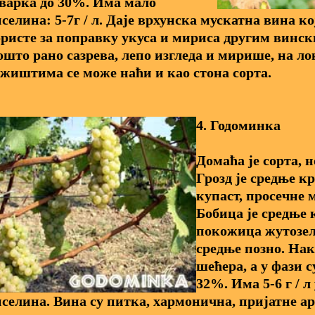
варка до 30%. Има мало
селина: 5-7г / л. Даје врхунска мускатна вина ко
ристе за поправку укуса и мириса другим винск
што рано сазрева, лепо изгледа и мирише, на л
жиштима се може наћи и као стона сорта.
4. Годоминка
Домаћа је сорта, н
Грозд је средње к
купаст, просечне м
Бобица је средње 
покожица жутозеле
средње позно. На
шећера, а у фази с
32%. Има 5-6 г / 
селина. Вина су питка, хармонична, пријатне ар