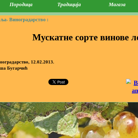
Породица
Традиција
Магаза
мља-
Виноградарство :
Мускатне сорте винове л
ноградарство, 12.02.2013.
ша Бугарчић