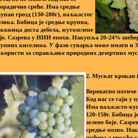
орадично среће. Има средње
упан грозд (130-200г), ваљкастог
лика. Бобица је средње крупна,
кожица доста дебела, жутозелене
је. Сазрева у
ИИИ
епохи. Накупља 20-24% шећера
упних киселина. У фази суварка може имати и 
 користи за справљање природних дезертних мус
2. Мускат крокан
Вероватно потиче
Код нас се гаји у 
Има ваљкасто-купа
120-150г. Бобица ј
зелене боје. Сазре
средње позно. На
шећера а грожђе са