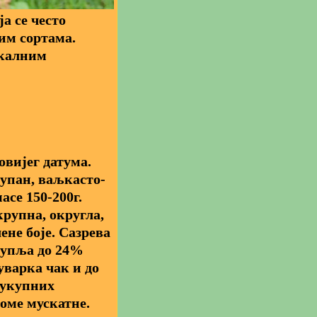
ја се често
им сортама.
окалним
овијег датума.
рупан, ваљкасто-
асе 150-200г.
крупна, округла,
не боје. Сазрева
купља до 24%
уварка чак и до
л укупних
оме мускатне.