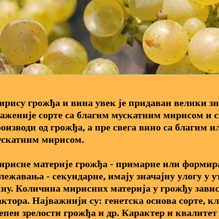
рису грожђа и вина увек је придаван велики зна
аженије сорте са благим мускатним мирисом и 
оизводи од грожђа, а пре свега вино са благим 
ускатним мирисом.
рисне материје грожђа - примарне или формира
лежавања - секундарне, имају значајну улогу у у
ну. Количина мирисних материја у грожђу завис
ктора. Најважнији су: генетска основа сорте, к
епен зрелости грожђа и др. Карактер и квалитет