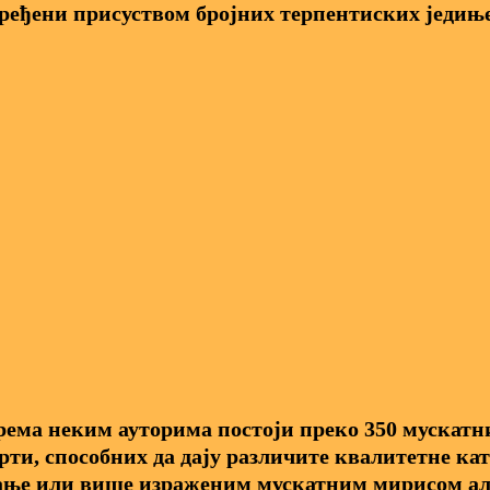
ређени присуством бројних терпентиских једињ
ема неким ауторима постоји преко 350 мускатн
рти, способних да дају различите квалитетне кат
ње или више израженим мускатним мирисом ал