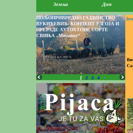
Земља
Дом
ПОЉОПРИВРЕДНО ГАЗДИНСТВО
Зе
ВУКИЋЕВИЋ- КОНЦЕПТ УЗГОЈА И
ПРЕРАДЕ АУТОХТОНЕ СОРТЕ
СВИЊА „Моравке“
Ви
Са
1
2
3
4