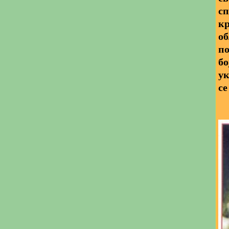
сп
кр
об
по
бо
ук
се