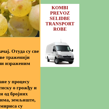
KOMBI
PREVOZ
SELIDBE
TRANSPORT
ROBE
чај. Отуда су све
све траженији
или израженим
не у процесу
тиску о грожђу и
и од бројних
лима, земљиште,
 мириса су