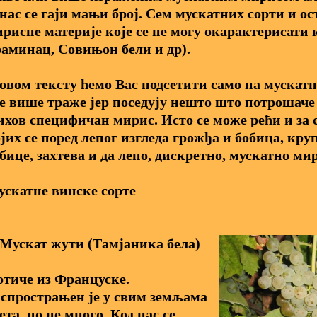
нас се гаји мањи број. Сем мускатних сорти и ос
рисне материје које се не могу окарактерисати 
аминац, Совињон бели и др).
овом тексту ћемо Вас подсетити само на мускатне
е више траже јер поседују нешто што потрошаче 
хов специфичан мирис. Исто се може рећи и за с
јих се поред лепог изгледа грожђа и бобица, кру
бице, захтева и да лепо, дискретно, мускатно ми
скатне винске сорте
 Мускат жути (Тамјаника бела)
тиче из Француске.
спрострањен је у свим земљама
ета, но не много. Код нас се