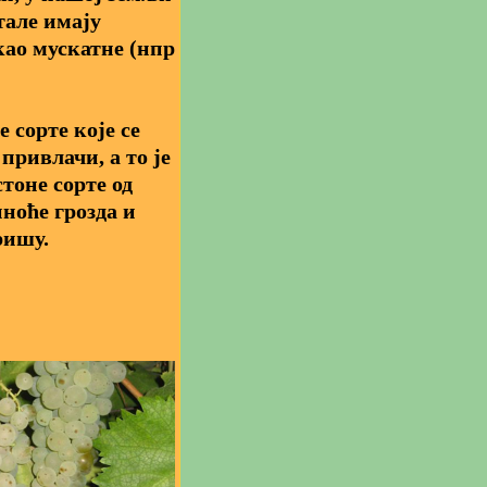
тале имају
као мускатне (нпр
 сорте које се
привлачи, а то је
тоне сорте од
пноће грозда и
ришу.