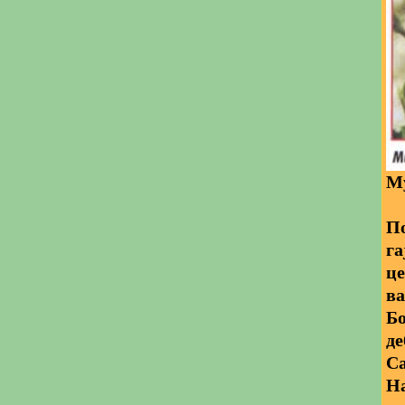
Му
По
га
це
ва
Бо
де
Са
На