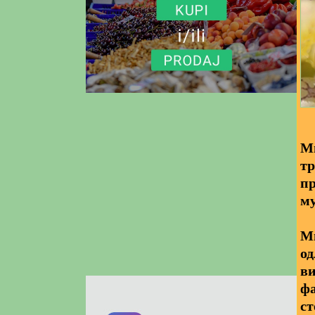
Ми
тр
пр
м
Ми
од
ви
фа
ст