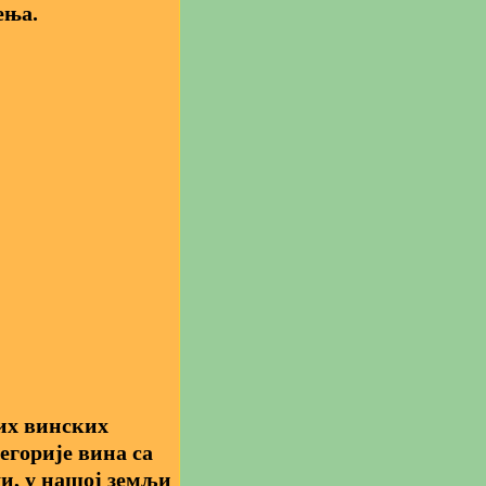
ења.
их винских
егорије вина са
и, у нашој земљи