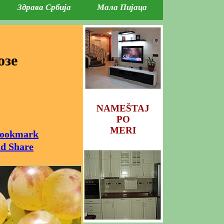
Здрава Србија
Мала Пијаца
озе
NAMEŠTAJ
PO
MERI