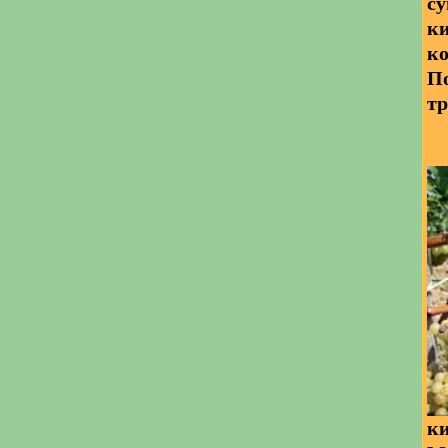
су
ки
ко
По
тр
ки