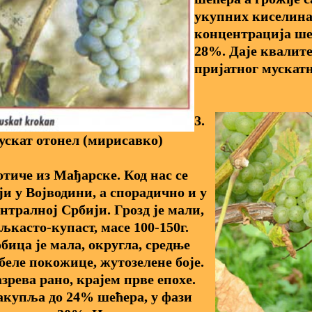
укупних киселина
концентрација ше
28%. Даје квалите
пријатног мускат
3.
скат отонел (мирисавко)
тиче из Мађарске. Код нас се
ји у Војводини, а спорадично и у
нтралној Србији. Грозд је мали,
љкасто-купаст, масе 100-150г.
бица је мала, округла, средње
беле покожице, жутозелене боје.
зрева рано, крајем прве епохе.
купља до 24% шећера, у фази