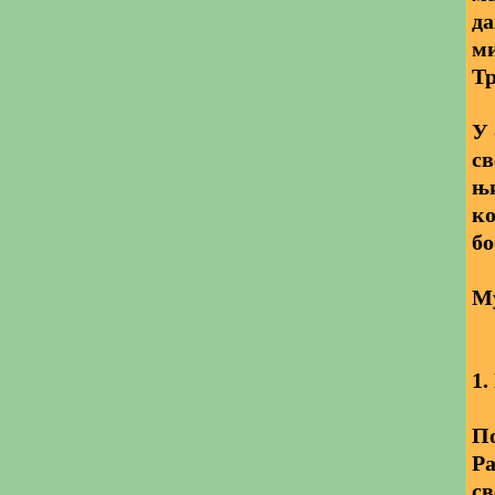
да
ми
Тр
У 
св
њи
ко
бо
Му
1.
По
Ра
св