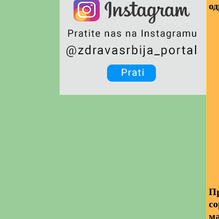
од
Пр
со
ма