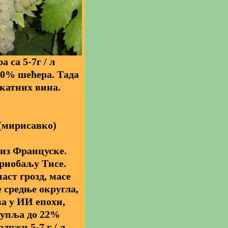
 са 5-7г / л
30% шећера. Тада
катних вина.
 (мирисавко)
 из Француске.
приобаљу Тисе.
ст грозд, масе
е средње округла,
ва у
ИИ
епохи,
купља до 22%
држи 5-7 г / л