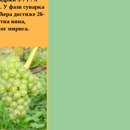
. У фази суварка
ћера достиже 26-
тна вина,
ног мириса.