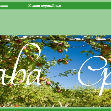
такт
Услови коришћења