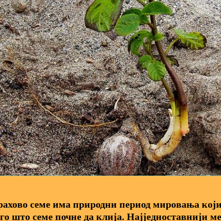
ахово семе има природни период мировања који
го што семе почне да клија. Најједноставнији ме