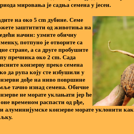
риода мировања је садња семена у јесен.
дите на око 5 cm дубине. Семе
жете заштитити од животиња на
едећи начин: узмите обичну
менку, потпуно је отворите са
дне стране, а са друге пробушите
пу пречника око 2 cm. Сада
исните конзерву преко семена
ко да рупа коју сте избушили у
нзерви дође на ниво површине
мље тачно изнад семена. Обичне
нзерве не морате уклањати јер ће
 оне временом распасти од рђе,
и алуминијумске конзерве морате уклонити как
љку.