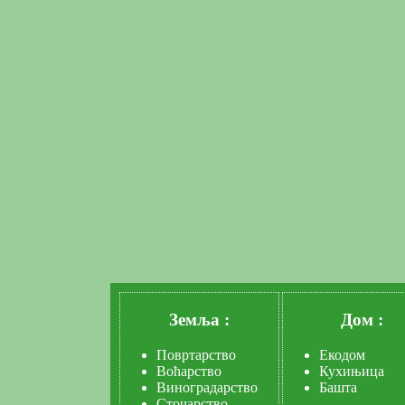
Земља :
Дом :
Повртарство
Екодом
Воћарство
Кухињица
Виноградарство
Башта
Сточарство