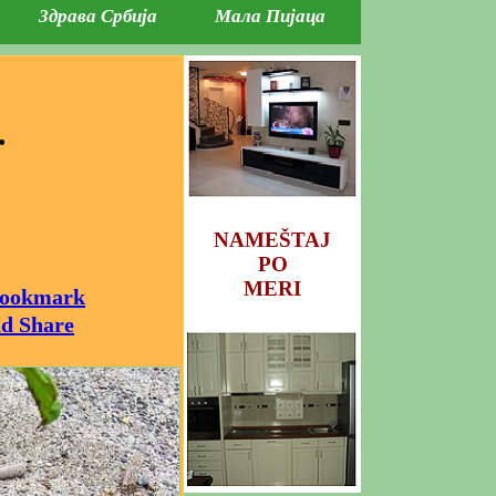
Здрава Србија
Мала Пијаца
.
NAMEŠTAJ
PO
MERI