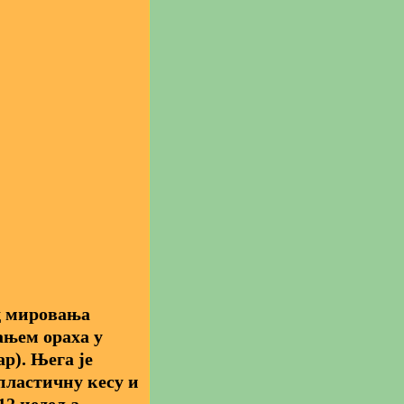
д мировања
њем ораха у
р). Њега је
пластичну кесу и