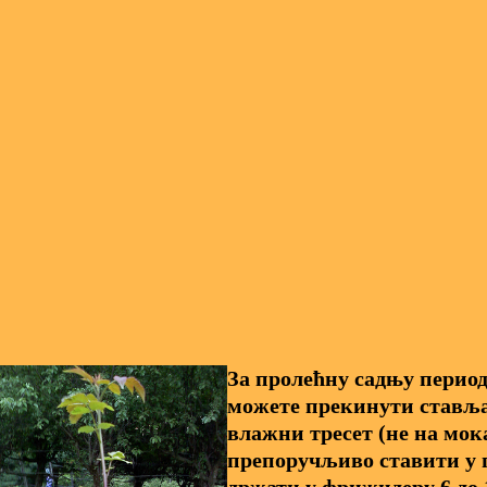
За пролећну садњу перио
можете прекинути ставља
влажни тресет (не на мока
препоручљиво ставити у 