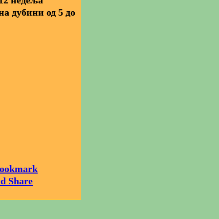
12 недеља
на дубини од 5 до