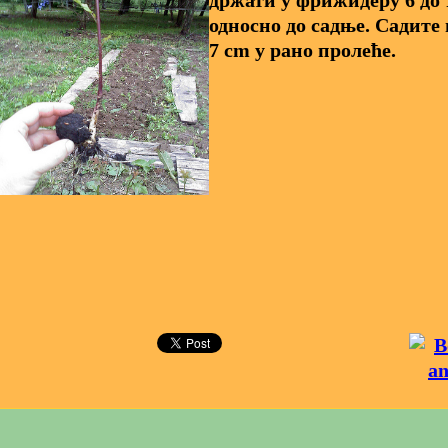
држати у фрижидеру 6 до 
односно до садње. Садите 
7 cm у рано пролеће.