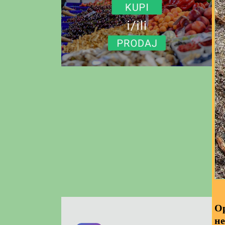
Ор
не