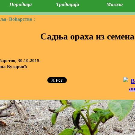
Породица
Традиција
Магаза
мља-
Воћарство :
Садња ораха из семена
ћарство, 30.10.2015.
ша Бугарчић