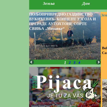
Земља
Дом
ПОЉОПРИВРЕДНО ГАЗДИНСТВО
Зе
ВУКИЋЕВИЋ- КОНЦЕПТ УЗГОЈА И
ПРЕРАДЕ АУТОХТОНЕ СОРТЕ
СВИЊА „Моравке“
Во
Са
1
2
3
4