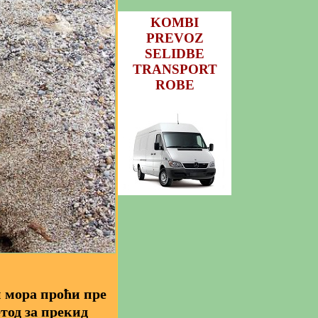
KOMBI
PREVOZ
SELIDBE
TRANSPORT
ROBE
 мора проћи пре
тод за прекид