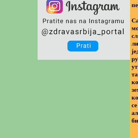
пе
Са
мо
сл
ли
је
ру
ут
та
ко
зе
ко
се
ал
би