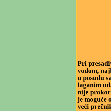
Pri presađi
vodom, najb
u posudu sa
laganim uda
nije prokor
je moguće o
veći prečni