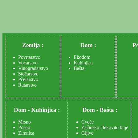
Zemlja :
Dom :
Po
Povrtarstvo
Ekodom
Voćarstvo
Kuhinjica
Vinogradarstvo
Bašta
Stočarstvo
Pčelarstvo
Ratarstvo
Dom
-
Kuhinjica :
Dom
-
Bašta :
Mrsno
Cveće
Posno
Začinsko i lekovito bilje
Zimnica
Gljive