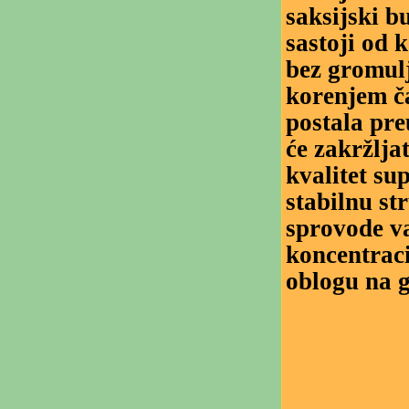
saksijski bu
sastoji od k
bez gromulj
korenjem ča
postala pre
će zakržlja
kvalitet su
stabilnu st
sprovode va
koncentraci
oblogu na g