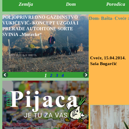
Zemlja
Dom
Porodica
POLjOPRIVREDNO GAZDINSTVO
Dom-
Bašta-
Cveće :
VUKIĆEVIĆ- KONCEPT UZGOJA I
PRERADE AUTOHTONE SORTE
SVINjA „Moravke“
Cveće, 15.04.2014.
Saša Bugarčić
1
2
3
4