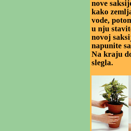
nove saksij
kako zemlja
vode, potom
u nju stavi
novoj saksi
napunite sa
Na kraju do
slegla.