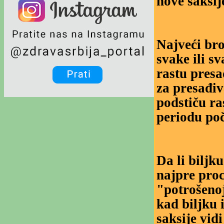
nove saksij
Najveći bro
svake ili s
rastu presa
za presađiv
podstiču ra
periodu poči
Da li biljku
najpre pro
"potrošenoj
kad biljku 
saksije vid