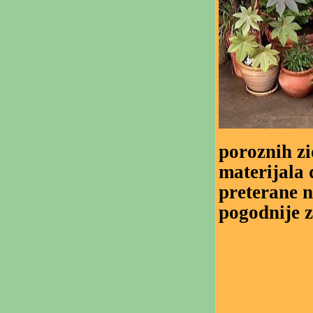
poroznih zi
materijala 
preterane n
pogodnije za