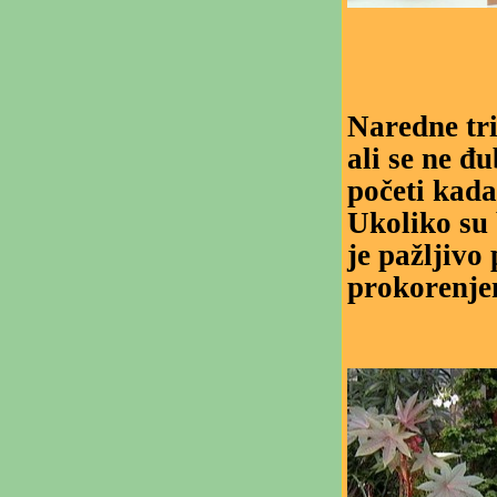
Naredne tri 
ali se ne đ
početi kad
Ukoliko su b
je pažljivo
prokorenje