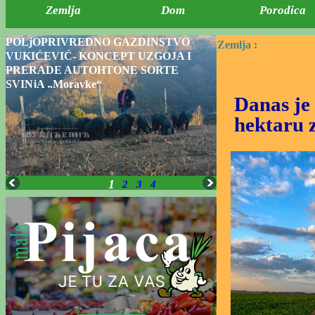
Zemlja
Dom
Porodica
POLjOPRIVREDNO GAZDINSTVO
Zemlja :
VUKIĆEVIĆ- KONCEPT UZGOJA I
PRERADE AUTOHTONE SORTE
SVINjA „Moravke“
Danas je 
hektaru 
1
2
3
4