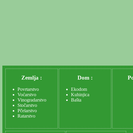
Zemlja :
Dom :
Po
Povrtarstvo
Ekodom
Voćarstvo
Kuhinjica
Vinogradarstvo
Bašta
Stočarstvo
Pčelarstvo
Ratarstvo