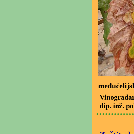
međućelijs
Vinogradar
dip. inž. p