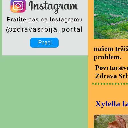
našem tržiš
problem.
Povrtarstv
Zdrava Srb
Xylella f