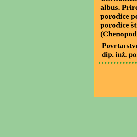
albus. Prir
porodice p
porodice š
(Chenopodi
Povrtarstv
dip. inž. p