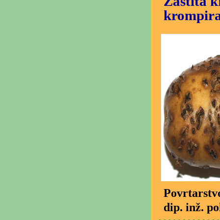
Zaštita 
krompir
Povrtarstv
dip. inž. p