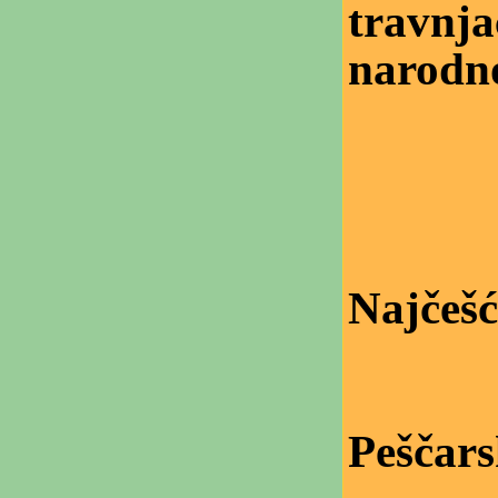
travnja
narodno
Najčešć
Peščar