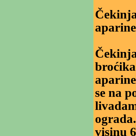
Čekinja
aparine
Čekinja
broćika
aparine 
se na p
livadam
ograda.
visinu 