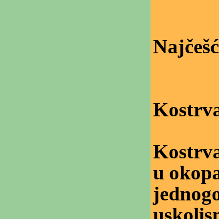
Najčešć
Kostrva
Kostrva
u okopa
jednogo
uskolis