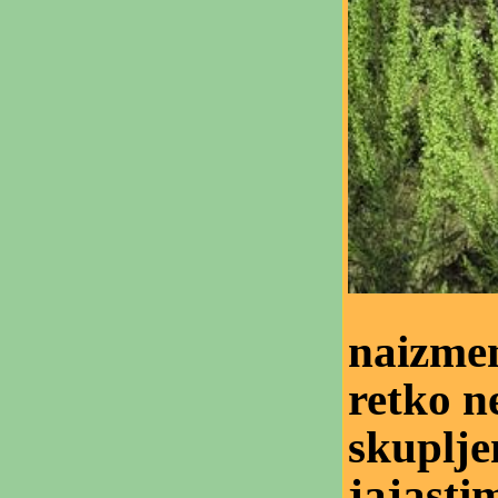
naizmen
retko n
skuplje
jajasti