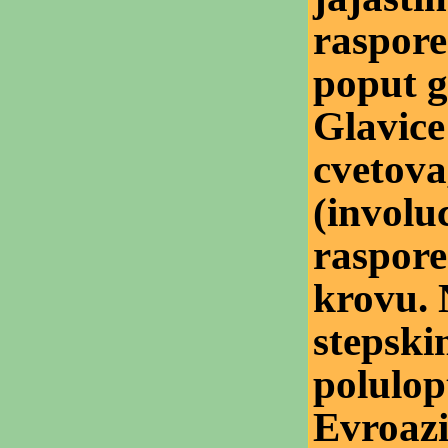
raspore
poput gr
Glavice
cvetova
(involu
raspore
krovu. 
stepski
polulop
Evroazij