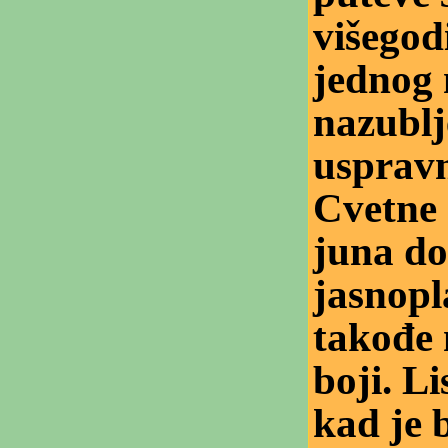
višegod
jednog
nazublj
uspravn
Cvetne 
juna do
jasnopl
takođe n
boji. L
kad je b