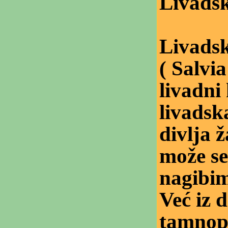
Livadsk
Livads
( Salvia
livadni
livadsk
divlja ž
može se
nagibim
Već iz 
tamnopl