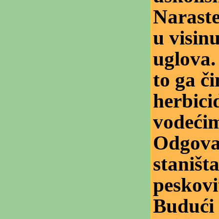
Naraste
u visinu
uglova.
to ga či
herbici
vodeći
Odgovar
staništa
peskovi
Budući 