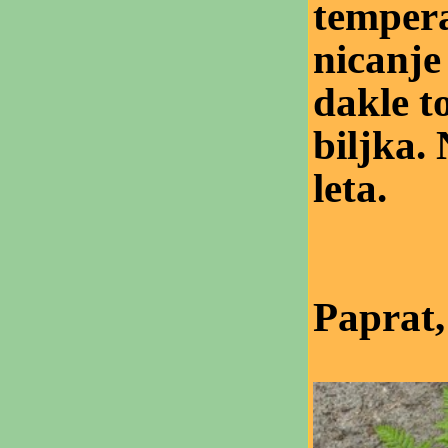
tempera
nicanje
dakle t
biljka.
leta.
Paprat,