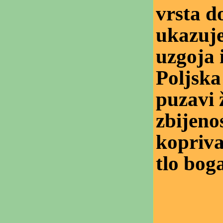
vrsta d
ukazuje
uzgoja i
Poljska
puzavi 
zbijenos
kopriva
tlo bo