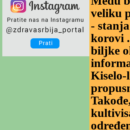
Među bi
veliku 
- stanja
korovi 
biljke 
informac
Kiselo-l
propusno
Takođe,
kultivi
određen