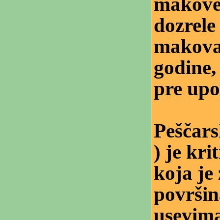
makove 
dozrele
makova 
godine,
pre upo
Peščar
) je kri
koja je
površi
usevima