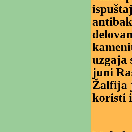
ispušta
antibakt
delovan
kameni
uzgaja 
juni Ras
Žalfija 
koristi 