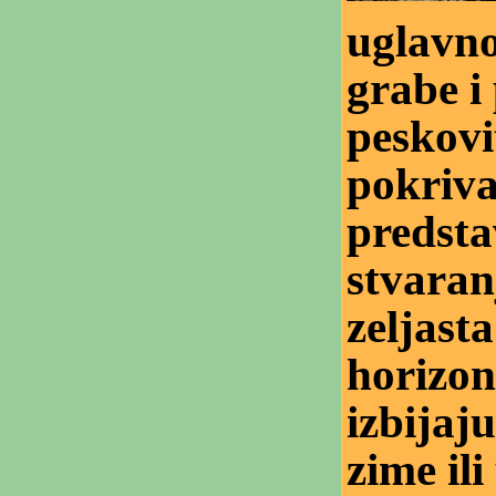
uglavno
grabe i
peskovi
pokrivat
predsta
stvaran
zeljasta
horizo
izbijaj
zime ili