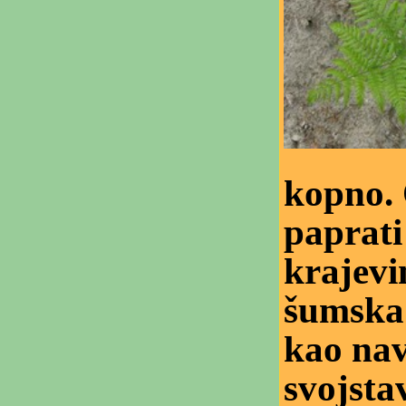
kopno.
paprati
krajevi
šumska 
kao nav
svojsta