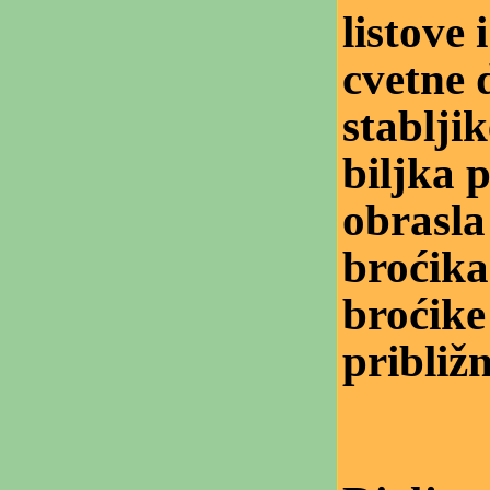
listove 
cvetne 
stablji
biljka p
obrasla
broćika
broćike
približ