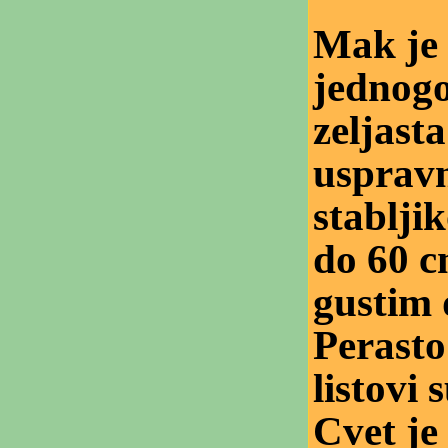
Mak je
jednogo
zeljasta
usprav
stablji
do 60 c
gustim 
Perasto
listovi s
Cvet je