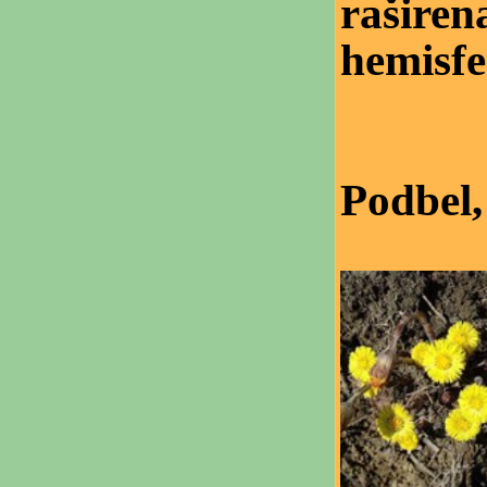
raširen
hemisfe
Podbel,