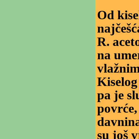
Od kisel
najčešć
R. aceto
na ume
vlažnim
Kiselog
pa je sl
povrće,
davnina
su još v