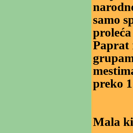
narodno
samo s
proleća
Paprat 
grupama
mestima
preko 1
Mala ki