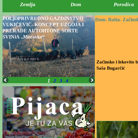
Zemlja
Dom
Porodica
POLjOPRIVREDNO GAZDINSTVO
Dom-
Bašta-
Začinsk
VUKIĆEVIĆ- KONCEPT UZGOJA I
PRERADE AUTOHTONE SORTE
SVINjA „Moravke“
Začinsko i lekovito b
Saša Bugarčić
1
2
3
4