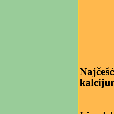
Najčešć
kalcij