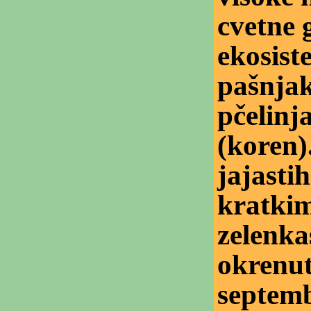
cvetne 
ekosist
pašnjak
pčelinj
(koren)
jajasti
kratkim
zelenka
okrenut
septemb