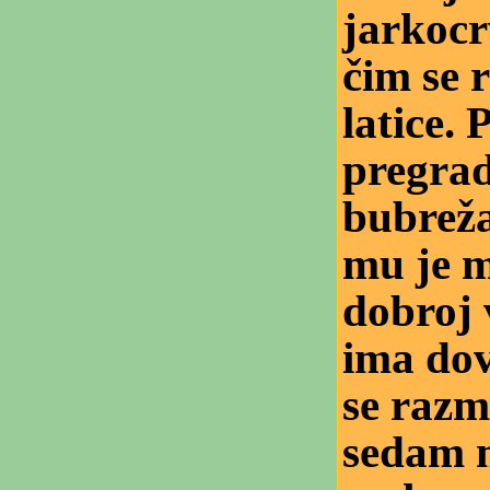
jarkocrv
čim se 
latice. 
pregra
bubreža
mu je m
dobroj 
ima dov
se razm
sedam m