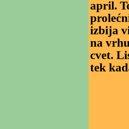
april. 
prolećn
izbija v
na vrhu
cvet. Li
tek kad