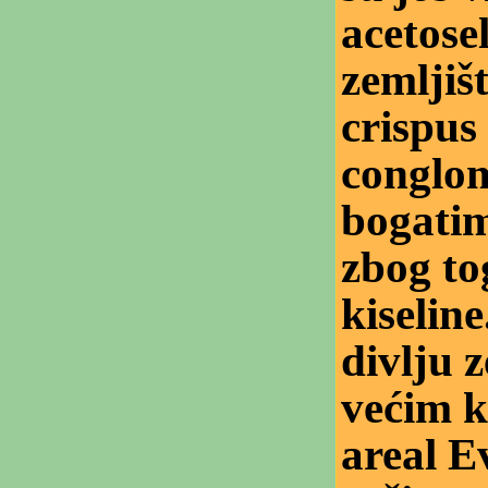
acetosel
zemljiš
crispus 
conglom
bogatim
zbog to
kiseline
divlju 
većim k
areal E