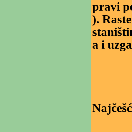
pravi p
). Rast
staništ
a i uzga
Najčešć