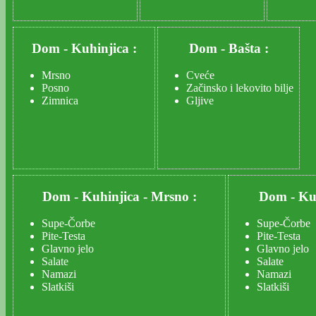
Dom
-
Kuhinjica :
Dom
-
Bašta :
Mrsno
Cveće
Posno
Začinsko i lekovito bilje
Zimnica
Gljive
Dom
-
Kuhinjica
-
Mrsno :
Dom
-
Ku
Supe-Čorbe
Supe-Čorbe
Pite-Testa
Pite-Testa
Glavno jelo
Glavno jelo
Salate
Salate
Namazi
Namazi
Slatkiši
Slatkiši