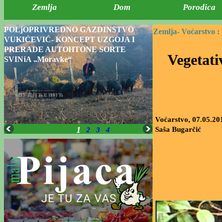
Zemlja
Dom
Porodica
POLjOPRIVREDNO GAZDINSTVO
Zemlja-
Voćarstvo :
VUKIĆEVIĆ- KONCEPT UZGOJA I
PRERADE AUTOHTONE SORTE
Vegetat
SVINjA „Moravke“
Voćarstvo, 07.05.20
1
Saša Bugarčić
2
3
4