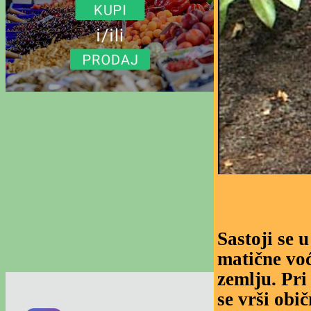
Sastoji se 
matične vo
zemlju. Pri
se vrši obi