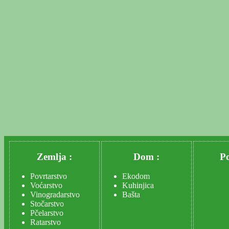
Zemlja :
Dom :
Po
Povrtarstvo
Ekodom
Voćarstvo
Kuhinjica
Vinogradarstvo
Bašta
Stočarstvo
Pčelarstvo
Ratarstvo