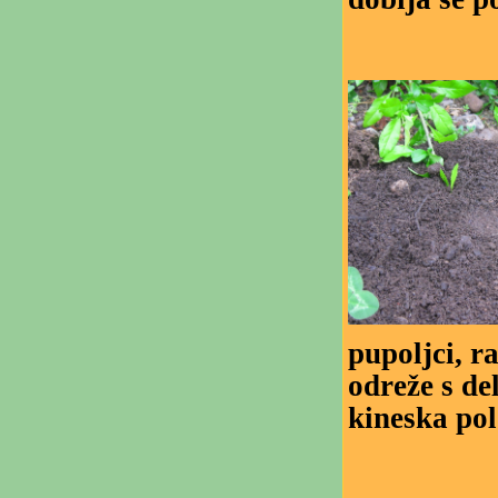
pupoljci, r
odreže s de
kineska pol