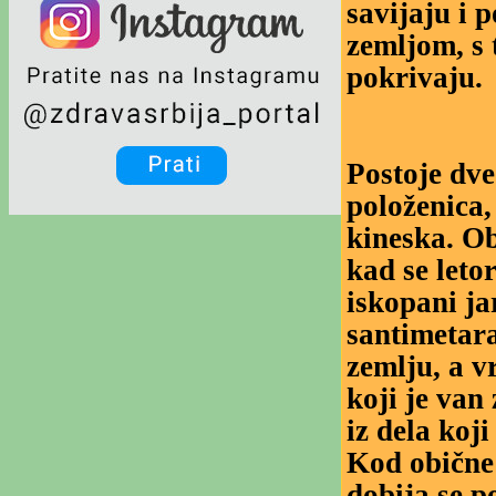
savijaju i 
zemljom, s 
pokrivaju.
Postoje dve
položenica, 
kineska. Ob
kad se leto
iskopani ja
santimetara
zemlju, a vr
koji je van
iz dela koj
Kod obične 
dobija se p