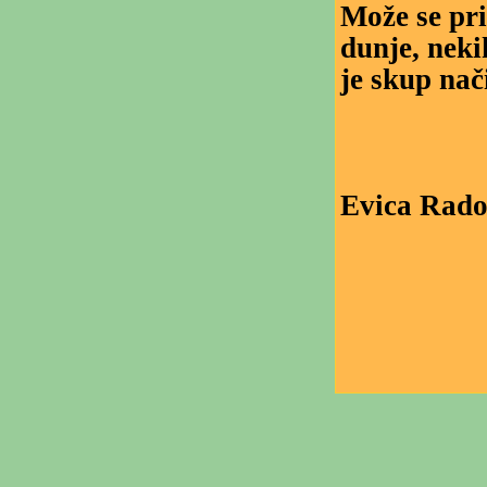
Može se pri
dunje, neki
je skup nač
Evica Rado