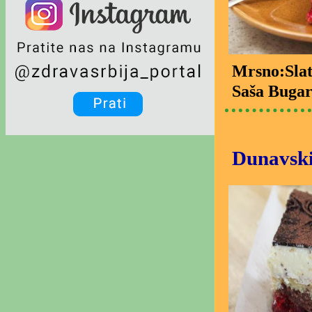
Mrsno:Slat
Saša Bugar
Dunavski