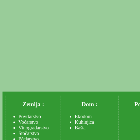
Zemlja :
Dom :
Po
Povrtarstvo
Ekodom
Voćarstvo
Kuhinjica
Vinogradarstvo
Bašta
Stočarstvo
Pčelarstvo