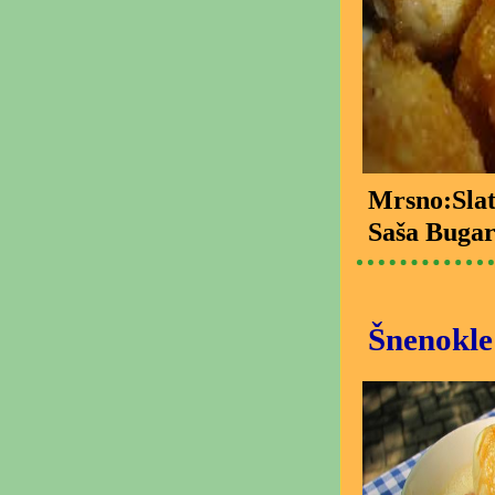
Mrsno:Slat
Saša Bugar
Šnenokle