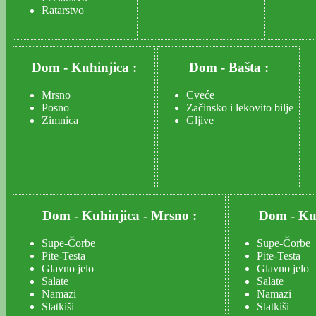
Ratarstvo
Dom
-
Kuhinjica :
Dom
-
Bašta :
Mrsno
Cveće
Posno
Začinsko i lekovito bilje
Zimnica
Gljive
Dom
-
Kuhinjica
-
Mrsno :
Dom
-
Ku
Supe-Čorbe
Supe-Čorbe
Pite-Testa
Pite-Testa
Glavno jelo
Glavno jelo
Salate
Salate
Namazi
Namazi
Slatkiši
Slatkiši