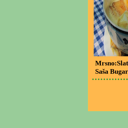
Mrsno:Slat
Saša Bugar