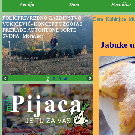
Zemlja
Dom
Porodica
POLjOPRIVREDNO GAZDINSTVO
Dom-
Kuhinjica-
Mr
VUKIĆEVIĆ- KONCEPT UZGOJA I
PRERADE AUTOHTONE SORTE
SVINjA „Moravke“
Jabuke u
1
2
3
4