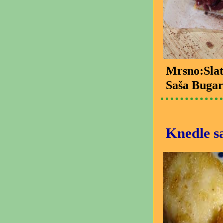
Mrsno:Slat
Saša Bugar
Knedle sa