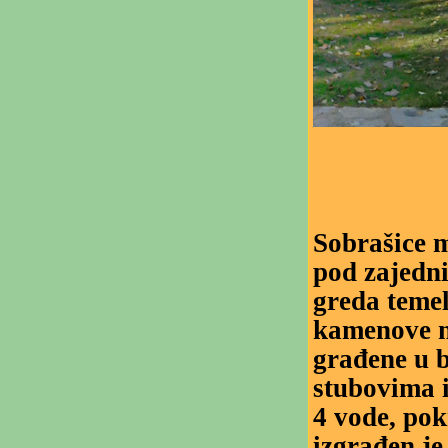
Sobrašice m
pod zajedn
greda temel
kamenove n
građene u 
stubovima i
4 vode, po
izgrađen je