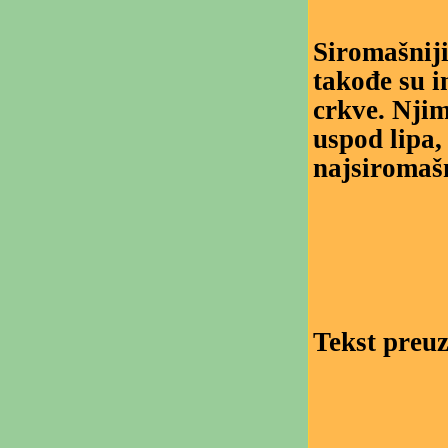
Siromašniji 
takođe su i
crkve. Njim
uspod lipa, 
najsiromašn
Tekst preuz