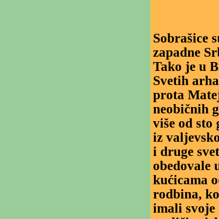
Sobrašice 
zapadne Srb
Tako je u B
Svetih arhađ
prota Mate
neobičnih g
više od sto
iz valjevsk
i druge sve
obedovale 
kućicama od
rodbina, koj
imali svoje