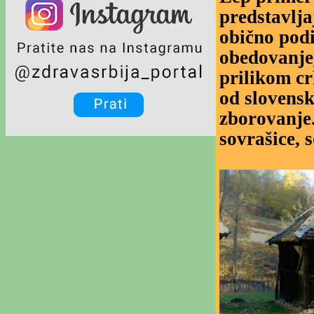
predstavlja
obično podi
obedovanje,
prilikom cr
od slovensk
zborovanje.
sovrašice, s