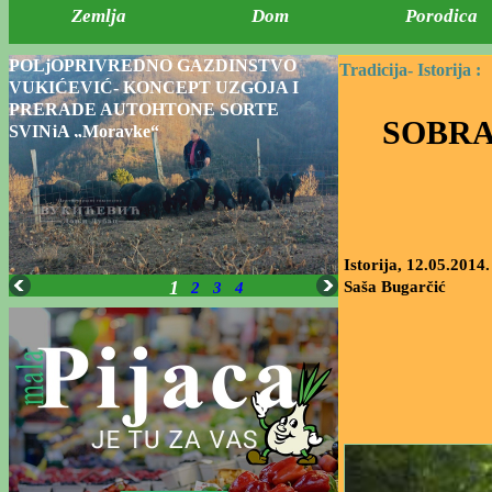
Zemlja
Dom
Porodica
POLjOPRIVREDNO GAZDINSTVO
Tradicija-
Istorija :
VUKIĆEVIĆ- KONCEPT UZGOJA I
PRERADE AUTOHTONE SORTE
SOBRA
SVINjA „Moravke“
Istorija, 12.05.2014.
1
Saša Bugarčić
2
3
4