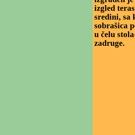
izgled teras
sredini, sa
sobrašica p
u čelu stol
zadruge.