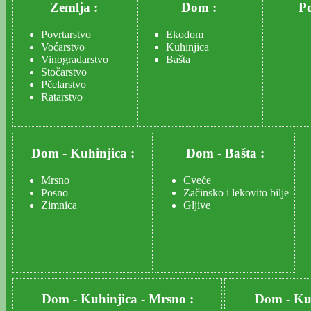
Zemlja :
Dom :
Po
Povrtarstvo
Ekodom
Voćarstvo
Kuhinjica
Vinogradarstvo
Bašta
Stočarstvo
Pčelarstvo
Ratarstvo
Dom
-
Kuhinjica :
Dom
-
Bašta :
Mrsno
Cveće
Posno
Začinsko i lekovito bilje
Zimnica
Gljive
Dom
-
Kuhinjica
-
Mrsno :
Dom
-
Ku