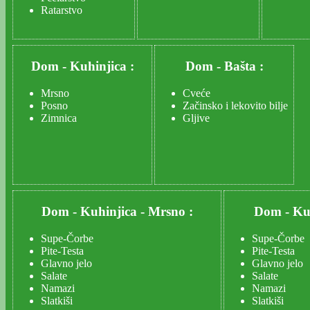
Ratarstvo
Dom
-
Kuhinjica :
Dom
-
Bašta :
Mrsno
Cveće
Posno
Začinsko i lekovito bilje
Zimnica
Gljive
Dom
-
Kuhinjica
-
Mrsno :
Dom
-
Ku
Supe-Čorbe
Supe-Čorbe
Pite-Testa
Pite-Testa
Glavno jelo
Glavno jelo
Salate
Salate
Namazi
Namazi
Slatkiši
Slatkiši