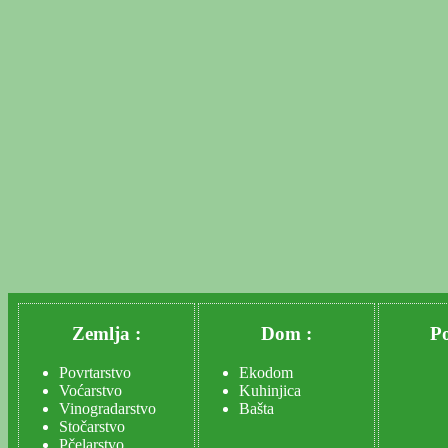
Zemlja :
Dom :
Po
Povrtarstvo
Ekodom
Voćarstvo
Kuhinjica
Vinogradarstvo
Bašta
Stočarstvo
Pčelarstvo