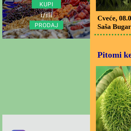
Cveće
, 08.
Saša Bugar
Pitomi k