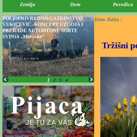
Zemlja
Dom
Porodica
POLjOPRIVREDNO GAZDINSTVO
Dom-
Bašta :
VUKIĆEVIĆ- KONCEPT UZGOJA I
PRERADE AUTOHTONE SORTE
SVINjA „Moravke“
Tržišni p
1
2
3
4