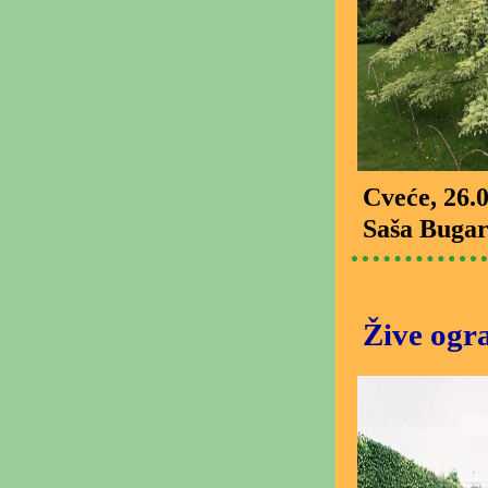
Cveće
, 26.
Saša Bugar
Žive ogra