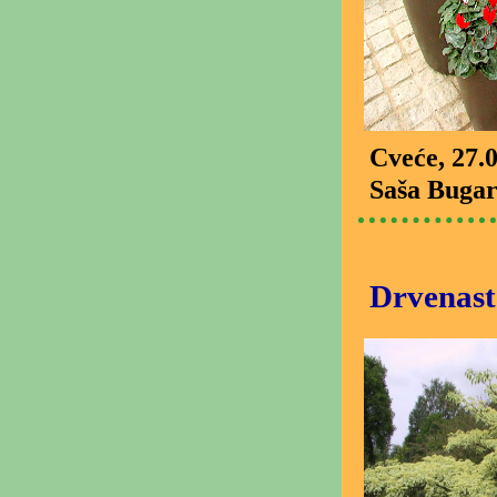
Cveće
, 27.
Saša Bugar
Drvenaste