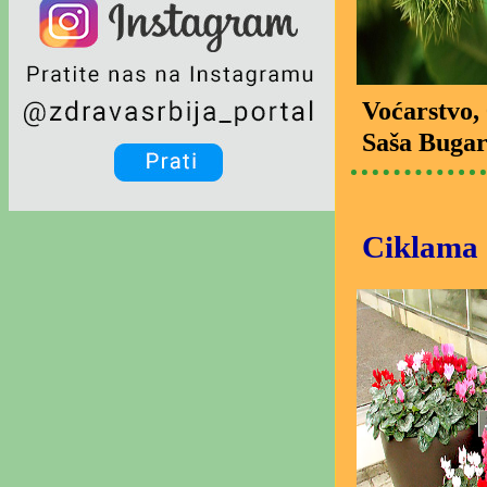
Voćarstvo
,
Saša Bugar
Ciklama