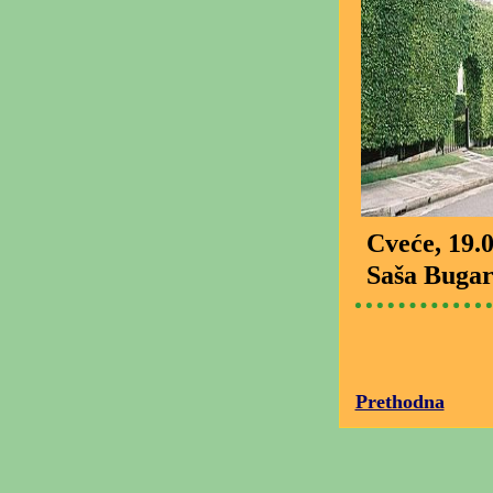
Cveće
, 19.
Saša Bugar
Prethodna