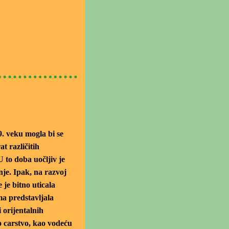
. veku mogla bi se
t različitih
 to doba uočljiv je
nje. Ipak, na razvoj
 je bitno uticala
ama predstavljala
 orijentalnih
o carstvo, kao vodeću