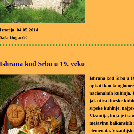
Istorija
, 04.05.2014.
Saša Bugarčić
Ishrana kod Srba u 19. veku
Ishrana kod Srba u 19
opisati kao konglomera
nacionalnih kuhinja. U
jak uticaj turske kuhi
srpske kuhinje, najpre
Vizantija, koja je i s
mešavinu balkanskih i
elemenata. Vizantijsk