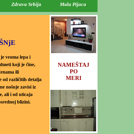
Zdrava Srbija
Mala Pijaca
ŠNjE
je veoma lepa i
NAMEŠTAJ
meti koji je čine,
PO
ženama ili
MERI
 od različitih detalja
ne nošnje zavisi iz
, ali i od uticaja
srednoj blizini.