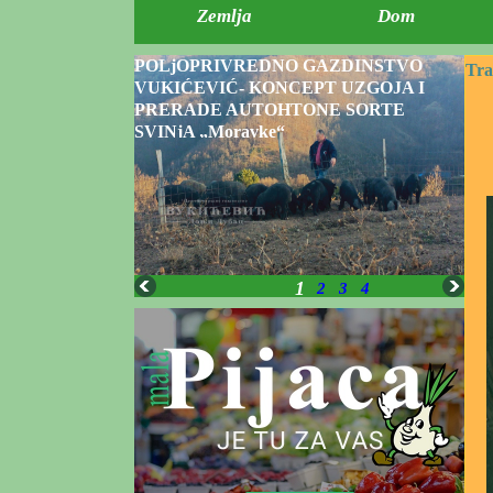
Zemlja
Dom
POLjOPRIVREDNO GAZDINSTVO
Tra
VUKIĆEVIĆ- KONCEPT UZGOJA I
PRERADE AUTOHTONE SORTE
SVINjA „Moravke“
1
2
3
4