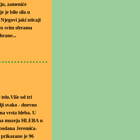
ju, zameniće
 je bilo sila u
 Njegovi jaki uticaji
g u svim sferama
shrane...
telo.Više od tri
lji svako - dnevno
ina vrsta hleba. U
tina muzeja HLEBA u
obodana Jeremića-
 prikazano je 96