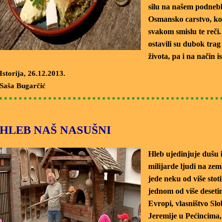
silu na našem podnebl
Osmansko carstvo, koje
svakom smislu te reči.
ostavili su dubok tra
života, pa i na način i
Istorija
, 26.12.2013.
Saša Bugarčić
HLEB NAŠ NASUŠNI
Hleb ujedinjuje dušu i 
milijarde ljudi na zem
jede neku od više stot
jednom od više dese
Evropi, vlasništvo Sl
Jeremije u Pećincima,