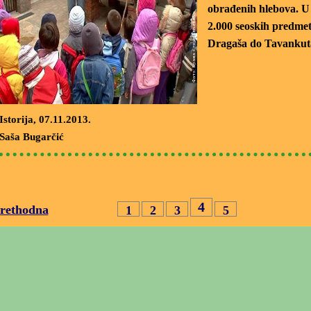
obrađenih hlebova. U 
2.000 seoskih predmet
Dragaša do Tavankut
Istorija
, 07.11.2013.
Saša Bugarčić
4
rethodna
1
2
3
5