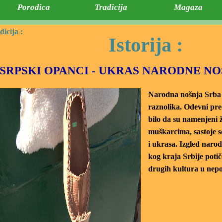
Porodica
Tradicija
Magaza
dicija :
Istorija :
SRPSKI OPANCI - UKRAS NARODNE NO
Narodna nošnja Srba 
raznolika. Odevni pred
bilo da su namenjeni 
muškarcima, sastoje se
i ukrasa. Izgled narod
kog kraja Srbije potiče
drugih kultura u nepo