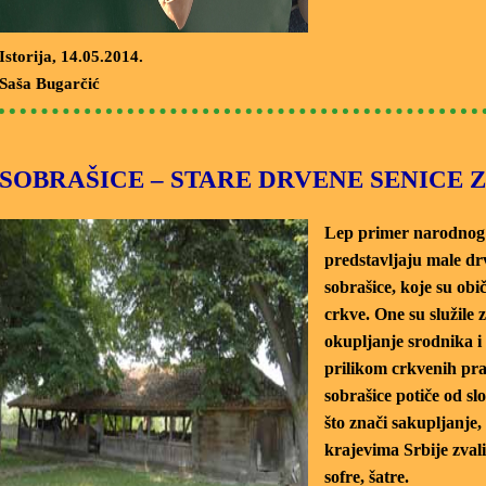
Istorija
, 14.05.2014.
Saša Bugarčić
SOBRAŠICE – STARE DRVENE SENICE
Lep primer narodnog g
predstavljaju male dr
sobrašice, koje su obi
crkve. One su služile 
okupljanje srodnika i 
prilikom crkvenih pra
sobrašice potiče od sl
što znači sakupljanje
krajevima Srbije zvali 
sofre, šatre.