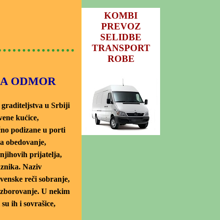
KOMBI
PREVOZ
SELIDBE
TRANSPORT
ROBE
 ZA ODMOR
raditeljstva u Srbiji
vene kućice,
čno podizane u porti
za obedovanje,
njihovih prijatelja,
znika. Naziv
ovenske reči sobranje,
, zborovanje. U nekim
su ih i sovrašice,