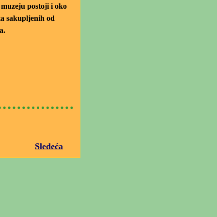
muzeju postoji i oko
a sakupljenih od
a.
Sledeća