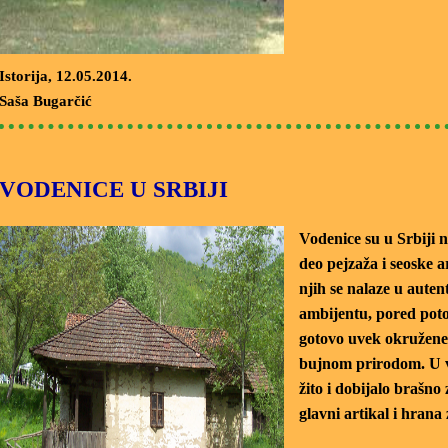
Istorija
, 12.05.2014.
Saša Bugarčić
VODENICE U SRBIJI
Vodenice su u Srbiji n
deo pejzaža i seoske a
njih se nalaze u aute
ambijentu, pored pot
gotovo uvek okružen
bujnom prirodom. U 
žito i dobijalo brašno 
glavni artikal i hrana 