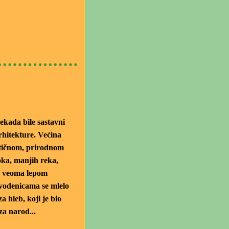
ekada bile sastavni
rhitekture. Većina
ntičnom, prirodnom
oka, manjih reka,
e veoma lepom
vodenicama se mlelo
za hleb, koji je bio
za narod...