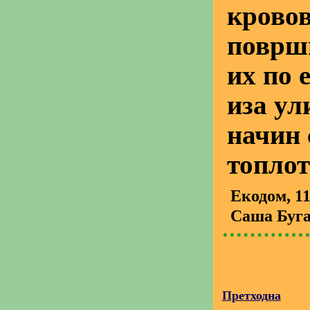
крово
површи
их по 
иза ул
начин
топлот
Екодом
, 1
Саша Буг
Претходна