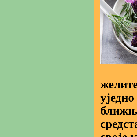
желите
уједно
ближњи
средст
своје 