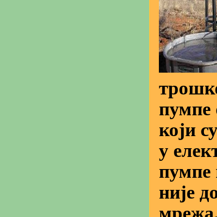
трошк
пумпе 
који с
у елек
пумпе 
није д
мрежа,