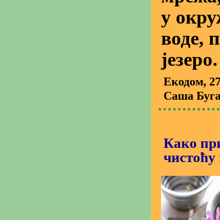
у окру
воде, 
језеро.
Екодом
, 2
Саша Буг
Како пр
чистоћу 