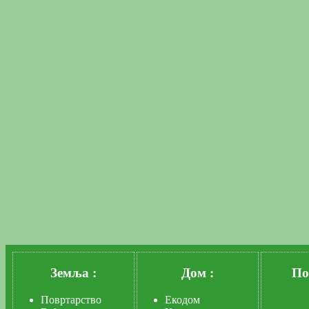
Земља :
Дом :
По
Повртарство
Екодом