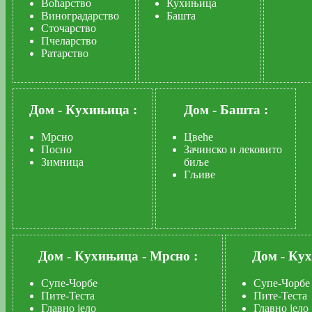
Воћарство
Кухињица
Виноградарство
Башта
Сточарство
Пчеларство
Ратарство
Дом
-
Кухињица :
Дом
-
Башта :
Мрсно
Цвеће
Посно
Зачинско и лековито
Зимница
биље
Гљиве
Дом
-
Кухињица
-
Мрсно :
Дом
-
Ку
Супе-Чорбе
Супе-Чорбе
Пите-Теста
Пите-Теста
Главно јело
Главно јело