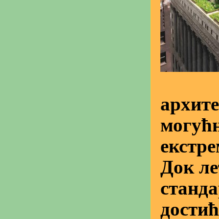
архите
могућ
екстре
Док ле
станд
достић