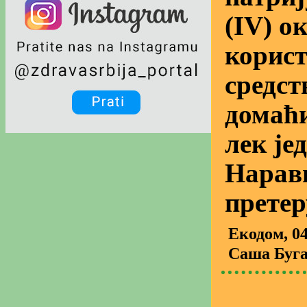
(IV) о
корист
средст
домаћи
лек је
Наравн
претер
Екодом
, 0
Саша Буг