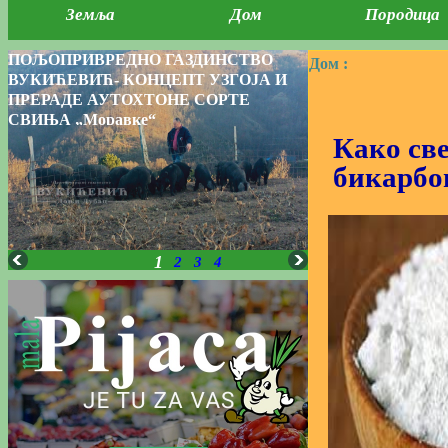
Земља
Дом
Породица
ПОЉОПРИВРЕДНО ГАЗДИНСТВО
Дом :
ВУКИЋЕВИЋ- КОНЦЕПТ УЗГОЈА И
ПРЕРАДЕ АУТОХТОНЕ СОРТЕ
СВИЊА „Моравке“
Како све
бикарбо
1
2
3
4