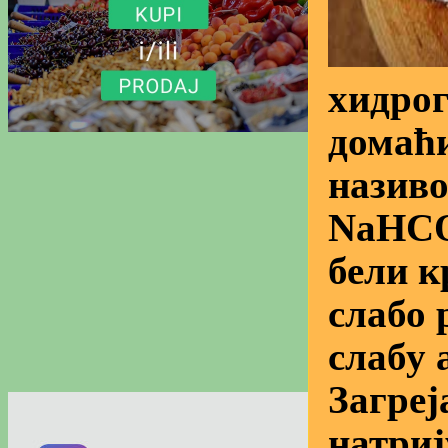
хидро
домаћи
називо
NaHCO3
бели к
слабо 
слабу 
Загреј
натриј