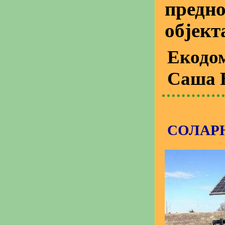
предно
објект
Екодо
Саша 
СОЛАРН