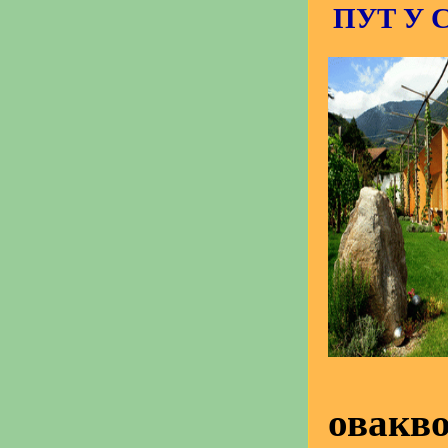
ПУТ У 
овакво