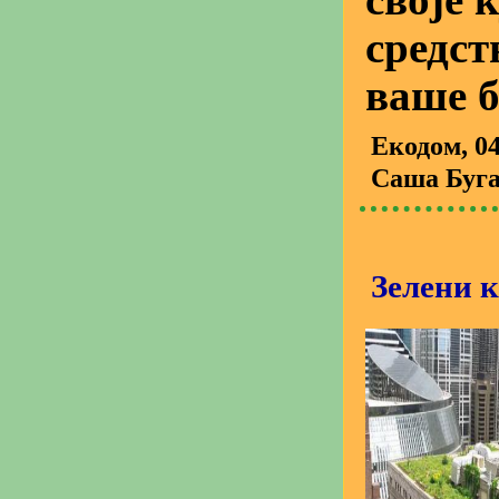
средст
ваше б
Екодом
, 0
Саша Буг
Зелени к