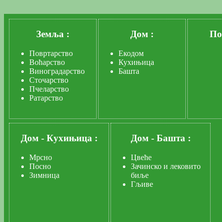
Земља :
Дом :
По
Повртарство
Екодом
Воћарство
Кухињица
Виноградарство
Башта
Сточарство
Пчеларство
Ратарство
Дом
-
Кухињица :
Дом
-
Башта :
Мрсно
Цвеће
Посно
Зачинско и лековито
Зимница
биље
Гљиве