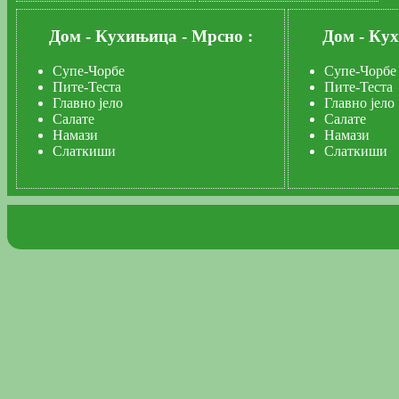
Дом
-
Кухињица
-
Мрсно :
Дом
-
Ку
Супе-Чорбе
Супе-Чорбе
Пите-Теста
Пите-Теста
Главно јело
Главно јело
Салате
Салате
Намази
Намази
Слаткиши
Слаткиши