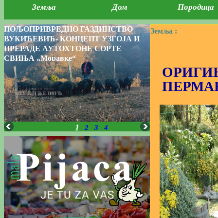
Земља
Дом
Породица
ПОЉОПРИВРЕДНО ГАЗДИНСТВО
Земља :
ВУКИЋЕВИЋ- КОНЦЕПТ УЗГОЈА И
ПРЕРАДЕ АУТОХТОНЕ СОРТЕ
СВИЊА „Моравке“
ОРИГИ
ПЕРМА
1
2
3
4