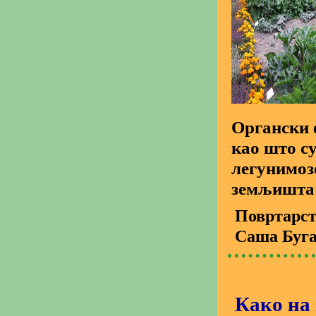
Органски 
као што с
легунимоз
земљишта 
Повртарс
Саша Буг
Како на 