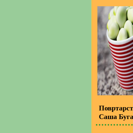
Повртарс
Саша Буг