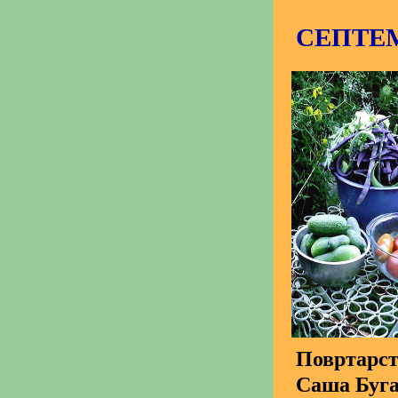
СЕПТЕ
Повртарс
Саша Буг