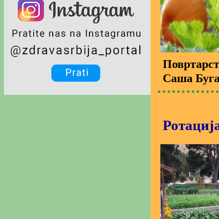
Повртарс
Саша Буг
Ротација