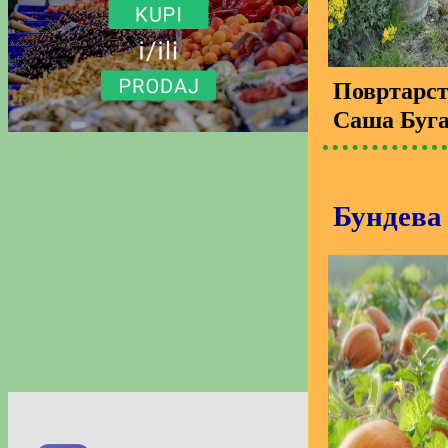
Повртарс
Саша Буг
Бундева