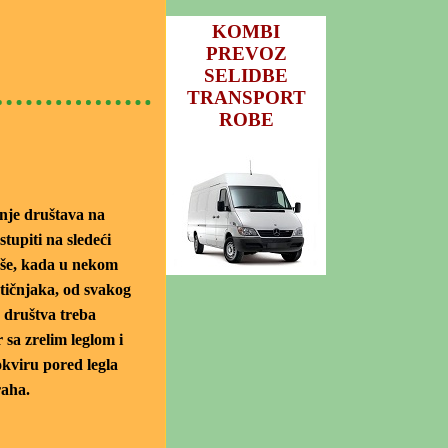
KOMBI
PREVOZ
SELIDBE
TRANSPORT
ROBE
anje društava na
stupiti na sledeći
aše, kada u nekom
tičnjaka, od svakog
 društva treba
 sa zrelim leglom i
kviru pored legla
raha.