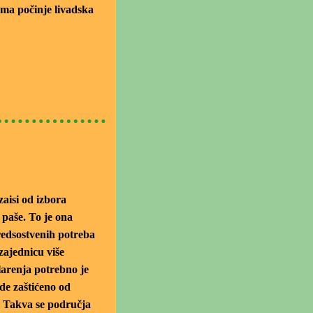
lima počinje livadska
zaisi od izbora
 paše. To je ona
redsostvenih potreba
zajednicu više
arenja potrebno je
de zaštićeno od
. Takva se područja