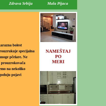
Zdrava Srbija
Mala Pijaca
arazna bolest
NAMEŠTAJ
prouzrukuje specijalna
PO
mnoge pčelare. Ne
MERI
is prouzrokovača
jemo na nekoliko
ogoduju pojavi