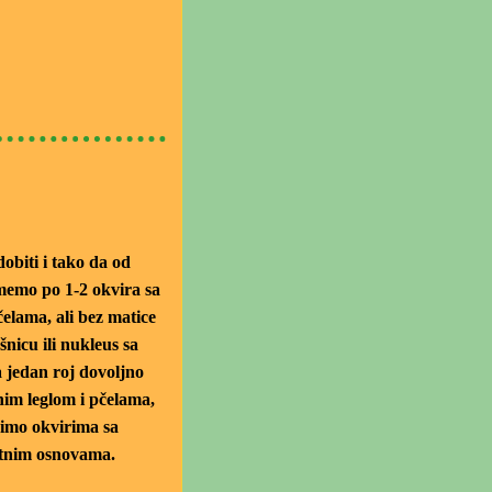
obiti i tako da od
memo po 1-2 okvira sa
elama, ali bez matice
šnicu ili nukleus sa
 jedan roj dovoljno
nim leglom i pčelama,
nimo okvirima sa
atnim osnovama.