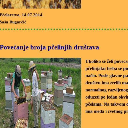
Pčelarstvo
, 14.07.2014.
Saša Bugarčić
Povećanje broja pčelinjih društava
Ukoliko se želi poveć
pčelinjaku treba se po
način. Posle glavne p
društvu ima zrelih ma
normalnog razvijenog
oduzeti po jedan okvir
pčelama. Na takvom o
ima meda i cvetnog p