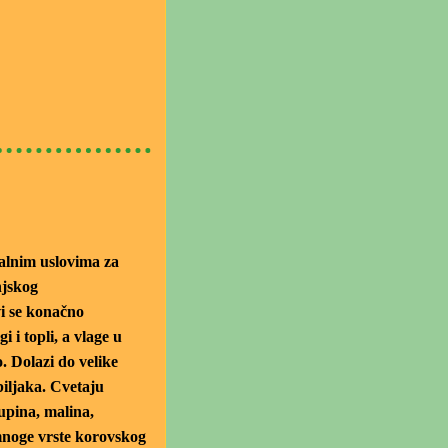
alnim uslovima za
njskog
i se konačno
i i topli, a vlage u
. Dolazi do velike
biljaka. Cvetaju
upina, malina,
noge vrste korovskog