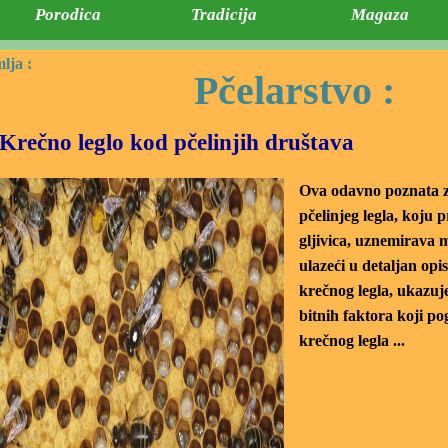
Porodica
Tradicija
Magaza
lja :
Pčelarstvo :
Krečno leglo kod pčelinjih društava
Ova odavno poznata z
pčelinjeg legla, koju 
gljivica, uznemirava 
ulazeći u detaljan op
krečnog legla, ukazu
bitnih faktora koji p
krečnog legla ...