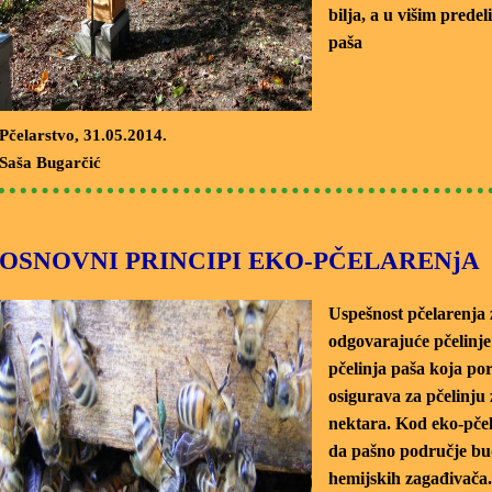
bilja, a u višim prede
paša
Pčelarstvo
, 31.05.2014.
Saša Bugarčić
OSNOVNI PRINCIPI EKO-PČELARENjA
Uspešnost pčelarenja 
odgovarajuće pčelinje
pčelinja paša koja po
osigurava za pčelinju 
nektara. Kod eko-pčel
da pašno područje bu
hemijskih zagađivača