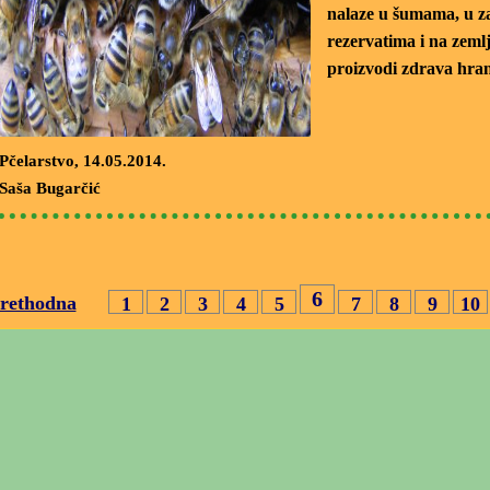
nalaze u šumama, u z
rezervatima i na zemlj
proizvodi zdrava hran
Pčelarstvo
, 14.05.2014.
Saša Bugarčić
6
rethodna
1
2
3
4
5
7
8
9
10