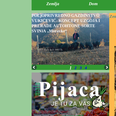
Zemlja
Dom
POLjOPRIVREDNO GAZDINSTVO
Zem
VUKIĆEVIĆ- KONCEPT UZGOJA I
PRERADE AUTOHTONE SORTE
SVINjA „Moravke“
1
2
3
4