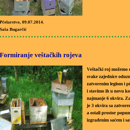
Pčelarstvo
, 09.07.2014.
Saša Bugarčić
Formiranje veštačkih rojeva
Veštački roj možemo d
svake zajednice oduz
zatvorenim leglom i pč
i stavimo ih u novu ko
najmanje 6 okvira. Za
je 3 okvira sa zatvore
a ostali prostor popu
izgrađenim saćem i s