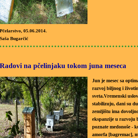
Pčelarstvo
, 05.06.2014.
Saša Bugarčić
Radovi na pčelinjaku tokom juna meseca
Jun je mesec sa optim
razvoj biljnog i životi
sveta.Vremenski uslov
stabilizuju, dani su dug
zemljištu ima dovoljno
ekspanzije u razvoju 
poznate medonoše - k
amorfa [bagremac], m