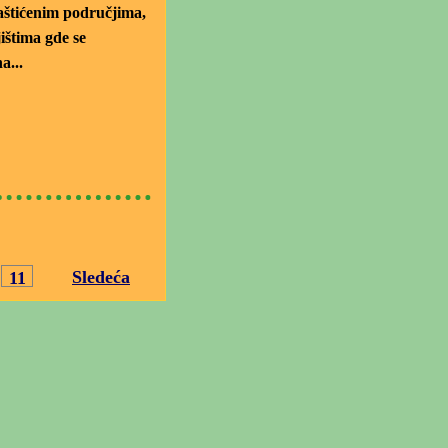
aštićenim područjima,
ištima gde se
a...
Sledeća
11