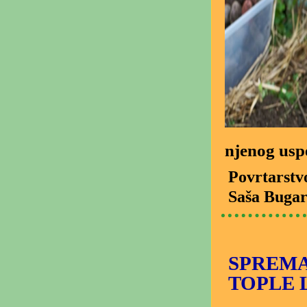
njenog usp
Povrtarstv
Saša Bugar
SPREMA
TOPLE 