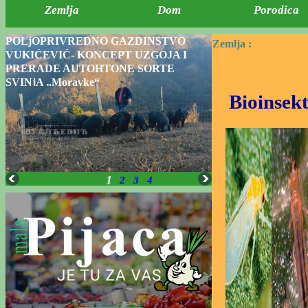
Zemlja
Dom
Porodica
POLjOPRIVREDNO GAZDINSTVO
Zemlja :
VUKIĆEVIĆ- KONCEPT UZGOJA I
PRERADE AUTOHTONE SORTE
SVINjA „Moravke“
Bioinsekt
1
2
3
4