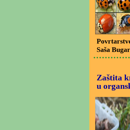
Povrtarstv
Saša Bugar
Zaštita k
u organs