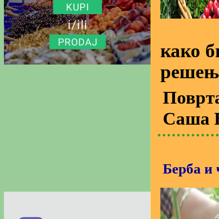
како 
решењ
Поврт
Саша 
Берба и