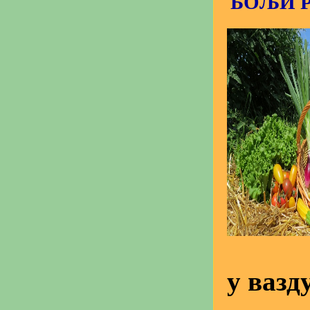
БОЉИ 
у вазд