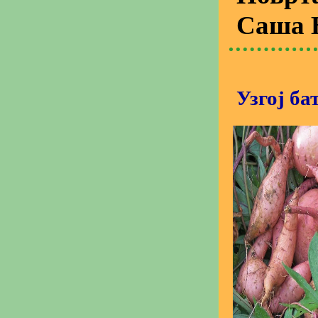
Саша 
Узгој ба