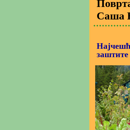
Поврт
Саша 
Најчешћ
заштите