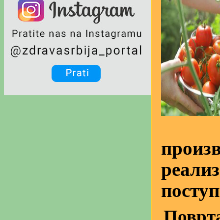
произв
реализ
поступк
Поврт