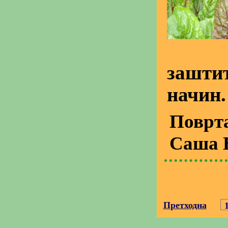
зашти
начин.
Поврт
Саша 
Претходна