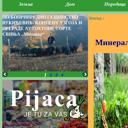
Земља
Дом
Породица
ПОЉОПРИВРЕДНО ГАЗДИНСТВО
Земља :
ВУКИЋЕВИЋ- КОНЦЕПТ УЗГОЈА И
ПРЕРАДЕ АУТОХТОНЕ СОРТЕ
СВИЊА „Моравке“
Минерал
1
2
3
4