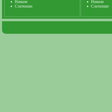
Намази
Намази
Слаткиши
Слаткиши