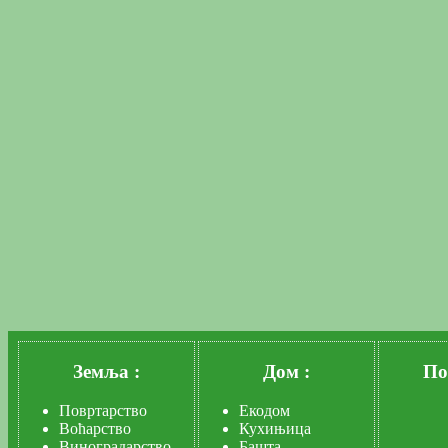
Земља :
Дом :
По
Повртарство
Екодом
Воћарство
Кухињица
Виноградарство
Башта