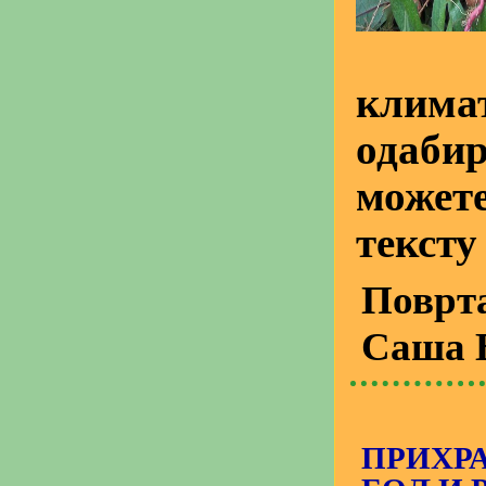
климат
одабир
можете
тексту
Поврт
Саша 
ПРИХР