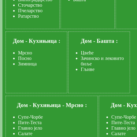
Сточарство
Пчеларство
Ратарство
Дом
-
Кухињица :
Дом
-
Башта :
Мрсно
Цвеће
Посно
Зачинско и лековито
Зимница
биље
Гљиве
Дом
-
Кухињица
-
Мрсно :
Дом
-
Ку
Супе-Чорбе
Супе-Чорбе
Пите-Теста
Пите-Теста
Главно јело
Главно јело
Салате
Салате