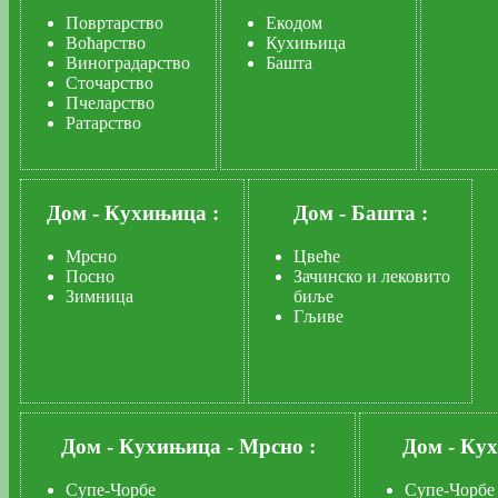
Повртарство
Екодом
Воћарство
Кухињица
Виноградарство
Башта
Сточарство
Пчеларство
Ратарство
Дом
-
Кухињица :
Дом
-
Башта :
Мрсно
Цвеће
Посно
Зачинско и лековито
Зимница
биље
Гљиве
Дом
-
Кухињица
-
Мрсно :
Дом
-
Ку
Супе-Чорбе
Супе-Чорбе