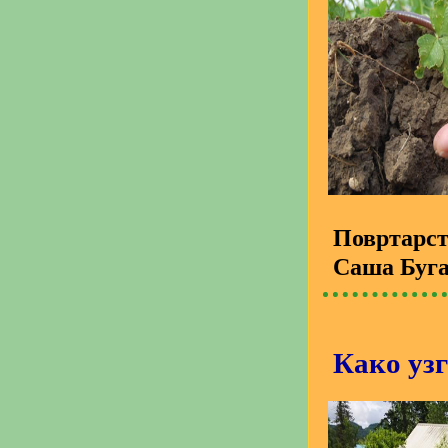
Повртарс
Саша Буг
Како уз