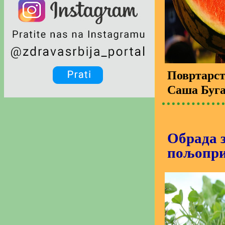
Повртарс
Саша Буг
Обрада 
пољопри