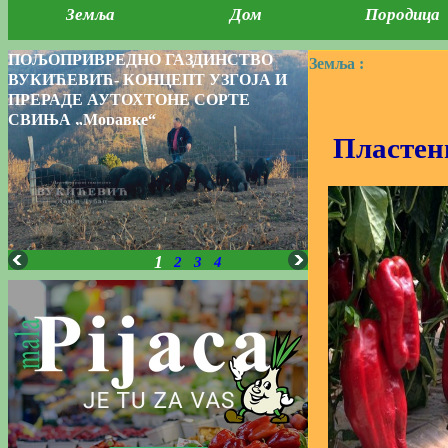
Земља
Дом
Породица
ПОЉОПРИВРЕДНО ГАЗДИНСТВО
Земља :
ВУКИЋЕВИЋ- КОНЦЕПТ УЗГОЈА И
ПРЕРАДЕ АУТОХТОНЕ СОРТЕ
СВИЊА „Моравке“
Пластен
1
2
3
4