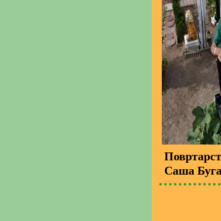
Повртарс
Саша Буг