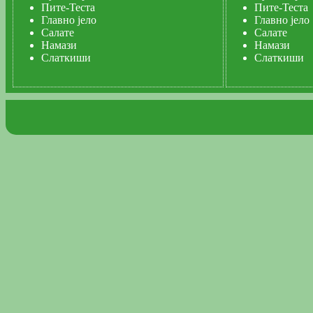
Пите-Теста
Пите-Теста
Главно јело
Главно јело
Салате
Салате
Намази
Намази
Слаткиши
Слаткиши