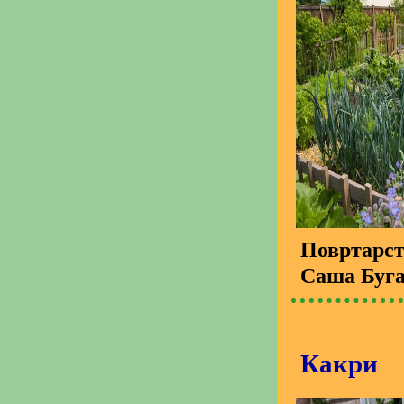
Повртарс
Саша Буг
Какри