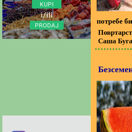
потребе б
Повртарс
Саша Буг
Безсеме