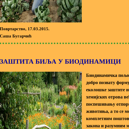
Повртарство
, 17.03.2015.
Саша Бугарчић
ЗАШТИТА БИЉА У БИОДИНАМИЦИ
Биодинамичка пољоп
добро познату форму
еколошке заштите н
хемијских отрова ве
поспешивању отпор
животиња, а то се м
комплетним пошто
закона и разумним 