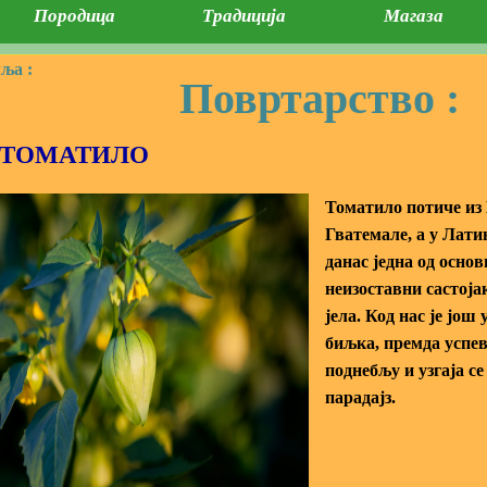
Породица
Традиција
Магаза
ља :
Повртарство :
TОМАТИЛО
Томатило потиче из
Гватемале, а у Лати
данас једна од осно
неизоставни састој
јела. Код нас је још
биљка, премда успе
поднебљу и узгаја се
парадајз.