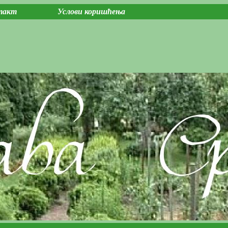
такт
Услови коришћења