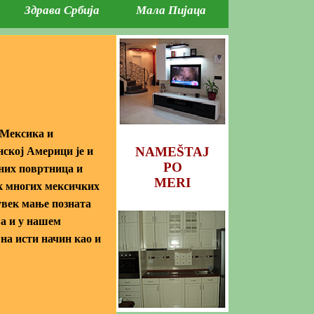
Здрава Србија
Мала Пијаца
 Мексика и
NAMEŠTAJ
нској Америци је и
PO
вних повртница и
MERI
ак многих мексичких
 увек мање позната
ва и у нашем
 на исти начин као и