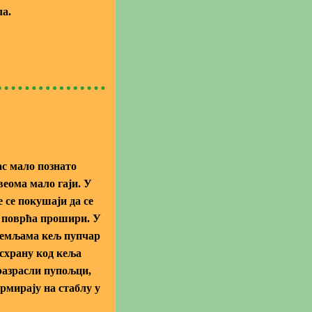
ла.
ас мало познато
 веома мало гаји. У
 се покушаји да се
г поврћа прошири. У
земљама кељ пупчар
исхрану код кеља
разрасли пупољци,
ормирају на стаблу у