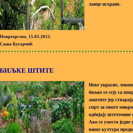
ланце исхране.
Повртарство
, 15.03.2015.
Саша Бугарчић
БИЉКЕ ШТИТЕ
Неке украсне, леков
биљке се сеју са пов
заштите јер стварају
смрт за многе микро
одбијају штеточине 
Ако се уместо једне 
више култура предно