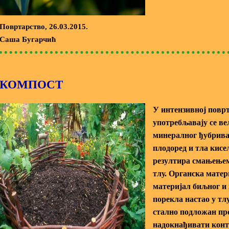
Повртарство
, 26.03.2015.
Саша Бугарчић
КОМПОСТ
У интензивној повр
употребљавају се в
минералног ђубрива
плодоред и тла кисе
резултира смањењем
тлу. Органска матер
материјал биљног и
порекла настао у тлу
стално подложан пр
надокнађивати конт