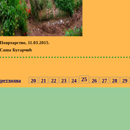
Повртарство
, 11.03.2015.
Саша Бугарчић
25
ретходна
20
21
22
23
24
26
27
28
29