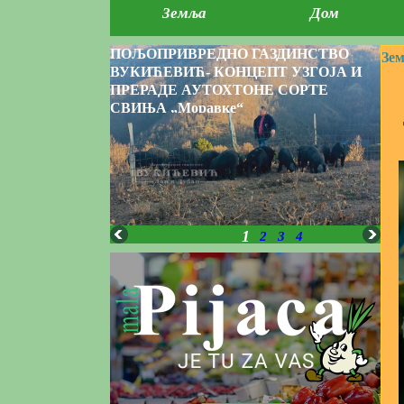
Земља
Дом
ПОЉОПРИВРЕДНО ГАЗДИНСТВО
Зем
ВУКИЋЕВИЋ- КОНЦЕПТ УЗГОЈА И
ПРЕРАДЕ АУТОХТОНЕ СОРТЕ
СВИЊА „Моравке“
1
2
3
4