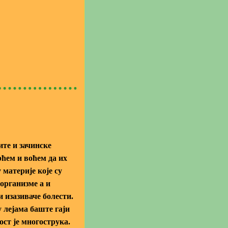
ите и зачинске
рћем и воћем да их
 материје које су
организме а и
и изазиваче болести.
у лејама баште гаји
ст је многострука.