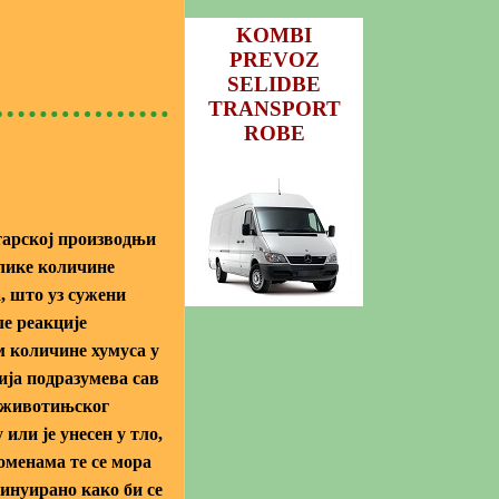
KOMBI
PREVOZ
SELIDBE
TRANSPORT
ROBE
тарској производњи
елике количине
, што уз сужени
ле реакције
 количине хумуса у
ија подразумева сав
 животињског
 или је унесен у тло,
оменама те се мора
инуирано како би се