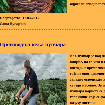
одржала плодност т
Повртарство
, 17.03.2015.
Саша Бугарчић
Производња кеља пупчара
Кељ пупчар је код н
поврће, па се зато и
последње време чине
гајење овог цењено
западно европским 
се гаји масовно. За 
пупчара користе се 
главичице које се ф
пазуху листова.