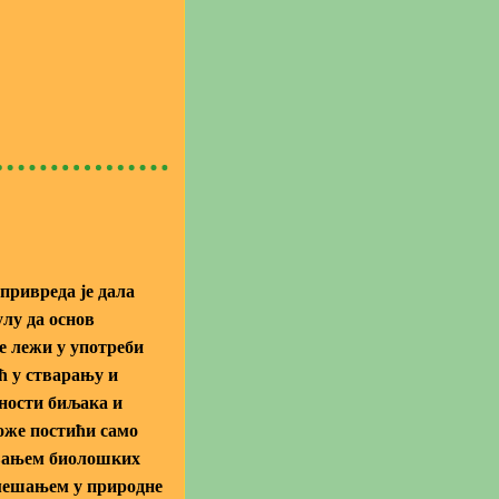
ривреда је дала
лу да основ
е лежи у употреби
ћ у стварању и
ности биљака и
оже постићи само
вањем биолошких
мешањем у природне